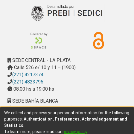
SEDE CENTRAL - LA PLATA
Calle 526 e/ 10 y 11 – (1900)
(221) 4217374
(221) 4823795
08.00 hs a 19.00 hs
SEDE BAHÍA BLANCA
Calle Ciudad de Cali 320 – (8000). Universidad
We collect and process your personal information for the following
Provincial del Sudoeste (UPSO)
purposes:
Authentication, Preferences, Acknowledgement and
(291) 459 2550
, interno 147
Statistics
.
10.00 h a 14.00 h
To learn more, please read our
privacy policy
.