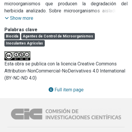
microorganismos que producen la degradación del 
herbicida analizado. Sobre microorganismos aislados en 
formulaciones comerciales de herbicidas se determina la 
Show more
mínima concentración necesaria para controlar el 
Palabras clave
crecimiento de dichos microorganismos. Para ello se 
Biocida
Agentes de Control de Microorganismos
preparan medios de cultivos con distintas concentraciones 
Inoculantes Agrícolas
de cuatro tipo de biocidas habitualmente utilizados.
Esta obra se publica con la licencia Creative Commons
Attribution-NonCommercial-NoDerivatives 4.0 International
(BY-NC-ND 4.0)
Full item page