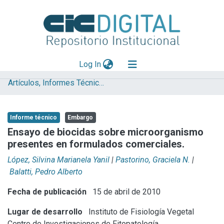
(current)
Log In
Artículos, Informes Técnicos y presentaciones en Congresos
Explorar
Mas información
Informe técnico
Embargo
Aportar material
Ensayo de biocidas sobre microorganismo
presentes en formulados comerciales.
Statistics
López, Silvina Marianela Yanil
|
Pastorino, Graciela N.
|
Balatti, Pedro Alberto
Fecha de publicación
15 de abril de 2010
Lugar de desarrollo
Instituto de Fisiología Vegetal
Centro de Investigaciones de Fitopatología