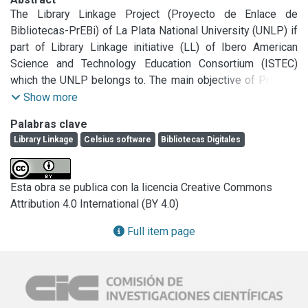
The Library Linkage Project (Proyecto de Enlace de 
Bibliotecas-PrEBi) of La Plata National University (UNLP) if 
part of Library Linkage initiative (LL) of Ibero American 
Science and Technology Education Consortium (ISTEC) 
which the UNLP belongs to. The main objective of PrEBi is 
to provide technical and scientific information required for 
Show more
Researchers, Teachers and Students from UNLP, as well as 
Palabras clave
to provide to member institutions that are part of the project 
Library Linkage
Celsius software
Bibliotecas Digitales
of documentations available in libraries in the 
dependencies of each University.
Esta obra se publica con la licencia Creative Commons
Attribution 4.0 International (BY 4.0)
Full item page