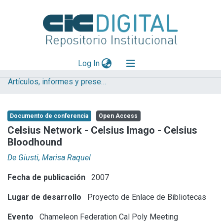
(current)
Log In
Artículos, informes y presentaciones en Congresos CESGI
Explorar
Mas información
Documento de conferencia
Open Access
Aportar material
Celsius Network - Celsius Imago - Celsius
Bloodhound
Statistics
De Giusti, Marisa Raquel
Fecha de publicación
2007
Lugar de desarrollo
Proyecto de Enlace de Bibliotecas
Evento
Chameleon Federation Cal Poly Meeting