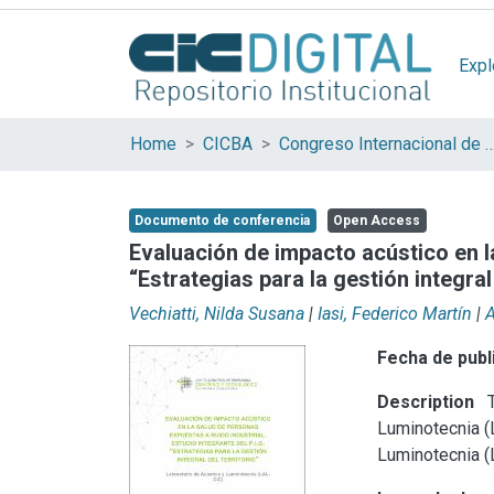
Expl
Home
CICBA
Congreso Internacional de Ciencia y 
Documento de conferencia
Open Access
Evaluación de impacto acústico en la
“Estrategias para la gestión integral 
Vechiatti, Nilda Susana
|
Iasi, Federico Martín
|
A
Fecha de publ
Description
T
Luminotecnia (
Luminotecnia (