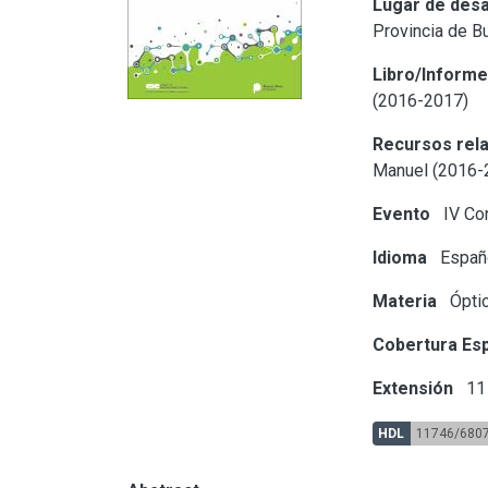
Lugar de desa
Provincia de B
Libro/Inform
(2016-2017)
Recursos rel
Manuel (2016-
Evento
IV Con
Idioma
Españ
Materia
Óptic
Cobertura Esp
Extensión
11 
HDL
11746/680