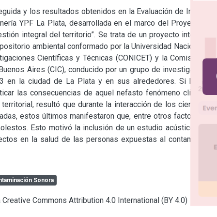
eguida y los resultados obtenidos en la Evaluación de Impacto 
inería YPF La Plata, desarrollada en el marco del Proyecto de 
stión integral del territorio”. Se trata de un proyecto integrado 
positorio ambiental conformado por la Universidad Nacional de 
tigaciones Científicas y Técnicas (CONICET) y la Comisión de 
 Buenos Aires (CIC), conducido por un grupo de investigadores 
3 en la ciudad de La Plata y en sus alrededores. Si bien el 
icar las consecuencias de aquel nefasto fenómeno climático 
erritorial, resultó que durante la interacción de los científicos 
adas, estos últimos manifestaron que, entre otros factores de 
lestos. Esto motivó la inclusión de un estudio acústico en el 
ectos en la salud de las personas expuestas al contaminante 
ntaminación Sonora
a Creative Commons Attribution 4.0 International (BY 4.0)