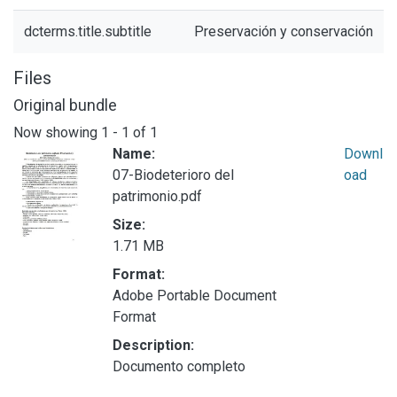
dcterms.title.subtitle
Preservación y conservación
Files
Original bundle
Now showing
1 - 1 of 1
Name:
Downl
07-Biodeterioro del
oad
patrimonio.pdf
Size:
1.71 MB
Format:
Adobe Portable Document
Format
Description:
Documento completo