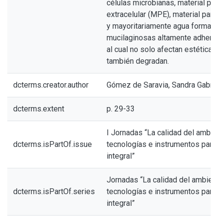
células microbianas, material po
extracelular (MPE), material part
y mayoritariamente agua formand
mucilaginosas altamente adheren
al cual no solo afectan estética
también degradan.
dcterms.creator.author
Gómez de Saravia, Sandra Gabrie
dcterms.extent
p. 29-33
I Jornadas “La calidad del ambie
dcterms.isPartOf.issue
tecnologías e instrumentos para
integral”
Jornadas “La calidad del ambien
dcterms.isPartOf.series
tecnologías e instrumentos para
integral”