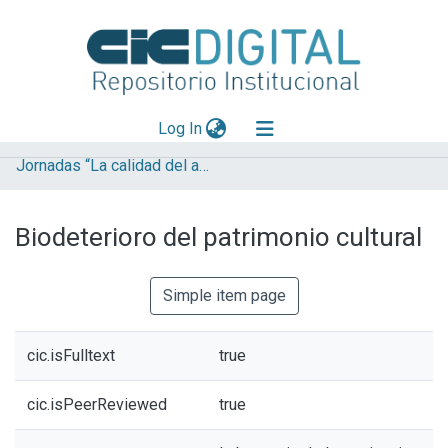
(current)
Log In
Jornadas “La calidad del ambiente urbano: tecnologías e instrumentos para su evaluación integral”
Explorar
Mas información
Biodeterioro del patrimonio cultural
Aportar material
Statistics
Simple item page
cic.isFulltext
true
cic.isPeerReviewed
true