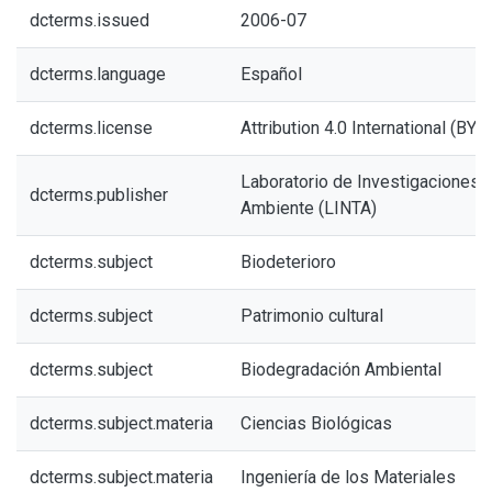
dcterms.issued
2006-07
dcterms.language
Español
dcterms.license
Attribution 4.0 International (BY 4
Laboratorio de Investigaciones de
dcterms.publisher
Ambiente (LINTA)
dcterms.subject
Biodeterioro
dcterms.subject
Patrimonio cultural
dcterms.subject
Biodegradación Ambiental
dcterms.subject.materia
Ciencias Biológicas
dcterms.subject.materia
Ingeniería de los Materiales