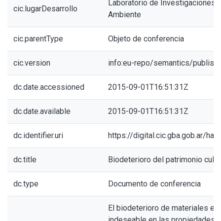
Laboratorio de Investigaciones de
cic.lugarDesarrollo
Ambiente
cic.parentType
Objeto de conferencia
cic.version
info:eu-repo/semantics/publish
dc.date.accessioned
2015-09-01T16:51:31Z
dc.date.available
2015-09-01T16:51:31Z
dc.identifier.uri
https://digital.cic.gba.gob.ar/h
dc.title
Biodeterioro del patrimonio cultu
dc.type
Documento de conferencia
El biodeterioro de materiales e
indeseable en las propiedades de