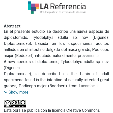
Abstract
En el presente estudio se describe una nueva especie de 
diplostómido, Tylodelphys adulta sp. nov. (Digenea: 
Diplostomidae), basada en los especímenes adultos 
hallados en el intestino delgado del macá grande, Podiceps 
major (Boddaert) infectado naturalmente, proveniente de la 
laguna Lacombe, Buenos Aires, Argentina.

A new species of diplostomid, Tylodelphys adulta sp. nov. 
La nueva especie se ubica dentro del género Tylodelphys 
(Digenea:

por presentar el cuerpo indistintamente bisegmentado, la 
Diplostomidae), is described on the basis of adult 
ventosa ventral bien desarrollada, el segmento posterior 
specimens found in the intestine of naturally infected great 
cónico, los testículos uno tras otro, simétricos, un pequeño 
grebes, Podiceps major (Boddaert), from Lacombe lagoon, 
cono genital y las glándulas vitelógenas distribuidas en 
Buenos Aires province, Argentina. This new species is 
Show more
ambos segmentos.

described on the basis of adult specimens in the intestine 
Tylodelphys adulta sp. nov. se caracteriza por presentar el 
of naturally infected great grebes, Podiceps major 
tegumento del segmento anterior cubierto, dorsal y 
(Boddaert), from Lacombe lagoon, Buenos Aires province, 
Esta obra se publica con la licencia Creative Commons