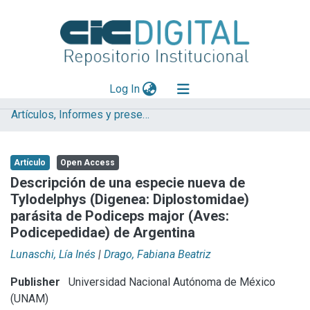
(current)
Log In
Artículos, Informes y presentaciones en Congresos (UNLP)
Explorar
Mas información
Artículo
Open Access
Aportar material
Descripción de una especie nueva de
Tylodelphys (Digenea: Diplostomidae)
Statistics
parásita de Podiceps major (Aves:
Podicepedidae) de Argentina
Lunaschi, Lía Inés
|
Drago, Fabiana Beatriz
Publisher
Universidad Nacional Autónoma de México
(UNAM)