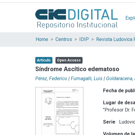
Expl
Home
Centros
IDIP
Revista Ludovica 
Artículo
Open Access
Síndrome Ascítico edematoso
Pérez, Federico
|
Fumagalli, Luis
|
Goldaracena,
Fecha de publ
Lugar de desa
"Profesor Dr. 
Serie
Ludovic
Volumen de la