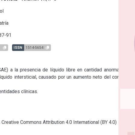
ol
tría
87-91
1
ISSN
1514-5654
) a la presencia de líquido libre en cantidad anormal en la 
íquido intersticial, causado por un aumento neto del contenido 
ntidades clínicas.
a Creative Commons Attribution 4.0 International (BY 4.0)