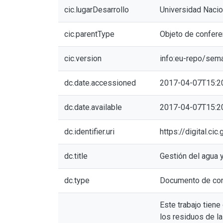
cic.lugarDesarrollo
Universidad Nacio
cic.parentType
Objeto de confere
cic.version
info:eu-repo/sem
dc.date.accessioned
2017-04-07T15:2
dc.date.available
2017-04-07T15:2
dc.identifier.uri
https://digital.c
dc.title
Gestión del agua y
dc.type
Documento de con
Este trabajo tiene
los residuos de l