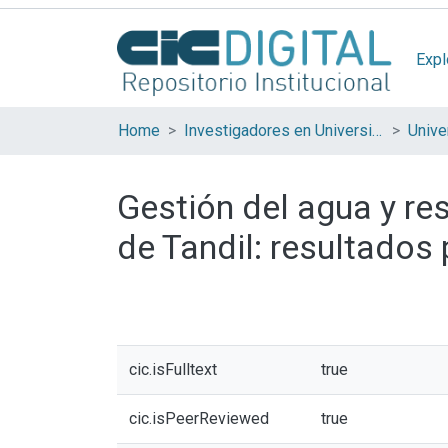
Expl
Home
Investigadores en Universidades Nacionales de la provincia de Buenos Aires
Gestión del agua y re
de Tandil: resultados 
cic.isFulltext
true
cic.isPeerReviewed
true