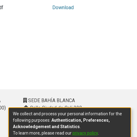
df
Download
A
SEDE BAHÍA BLANCA
00)
Calle Ciudad de Cali 320 –
We collect and process your personal information for the
(8000). Universidad Provincial del
following purposes:
Authentication, Preferences,
Sudoeste (UPSO)
Acknowledgement and Statistics
.
(291) 459 2550
, interno 147
To learn more, please read our
privacy policy
.