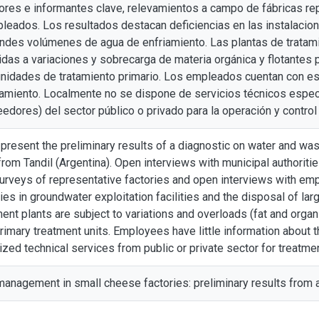
ores e informantes clave, relevamientos a campo de fábricas rep
leados. Los resultados destacan deficiencias en las instalacio
randes volúmenes de agua de enfriamiento. Las plantas de tratam
as a variaciones y sobrecarga de materia orgánica y flotantes p
unidades de tratamiento primario. Los empleados cuentan con es
atamiento. Localmente no se dispone de servicios técnicos espe
eedores) del sector público o privado para la operación y control 
 present the preliminary results of a diagnostic on water and
rom Tandil (Argentina). Open interviews with municipal authoritie
 surveys of representative factories and open interviews with 
cies in groundwater exploitation facilities and the disposal of la
nt plants are subject to variations and overloads (fat and organi
rimary treatment units. Employees have little information about t
ized technical services from public or private sector for treatmen
anagement in small cheese factories: preliminary results from a