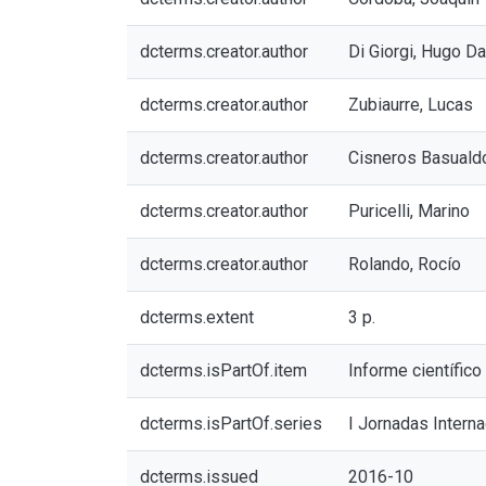
dcterms.creator.author
Di Giorgi, Hugo Da
dcterms.creator.author
Zubiaurre, Lucas
dcterms.creator.author
Cisneros Basualdo
dcterms.creator.author
Puricelli, Marino
dcterms.creator.author
Rolando, Rocío
dcterms.extent
3 p.
dcterms.isPartOf.item
Informe científic
dcterms.isPartOf.series
I Jornadas Intern
dcterms.issued
2016-10