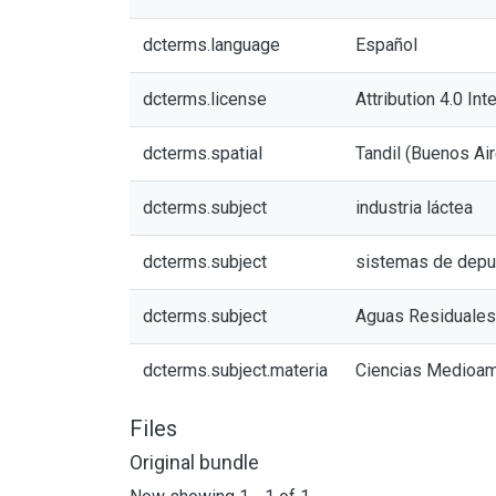
dcterms.language
Español
dcterms.license
Attribution 4.0 Int
dcterms.spatial
Tandil (Buenos Air
dcterms.subject
industria láctea
dcterms.subject
sistemas de depu
dcterms.subject
Aguas Residuales
dcterms.subject.materia
Ciencias Medioam
Files
Original bundle