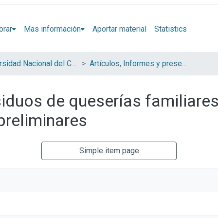
orar
Mas información
Aportar material
Statistics
Universidad Nacional del Centro de la Provincia de Buenos Aires (UNICEN)
Artículos, Informes y presentaciones en Congresos
siduos de queserías familiares
preliminares
Simple item page