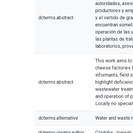
autoridades, ases
productores y emp
dcterms.abstract
y el vertido de g
encuentran sometid
operación de las 
las plantas de tr
laboratorios, prov
This work aims to
cheese factories f
informants, field
dcterms.abstract
highlight deficien
wastewater treatme
and operation of p
Locally no special
dcterms.alternative
Water and waste m
dcterms.creator.author
Córdoba, Joaquín