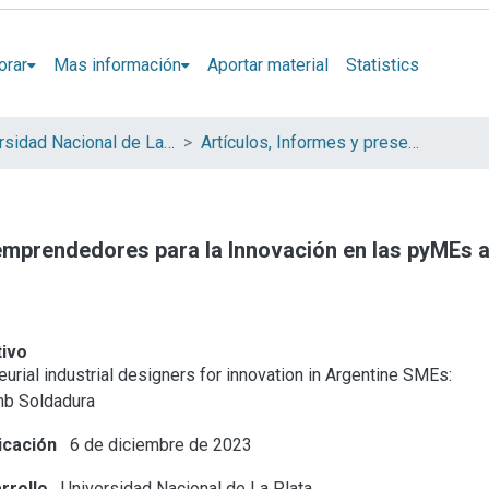
orar
Mas información
Aportar material
Statistics
Universidad Nacional de La Plata (UNLP)
Artículos, Informes y presentaciones en Congresos (UNLP)
-emprendedores para la Innovación en las pyMEs 
tivo
eurial industrial designers for innovation in Argentine SMEs:
mb Soldadura
icación
6 de diciembre de 2023
rrollo
Universidad Nacional de La Plata