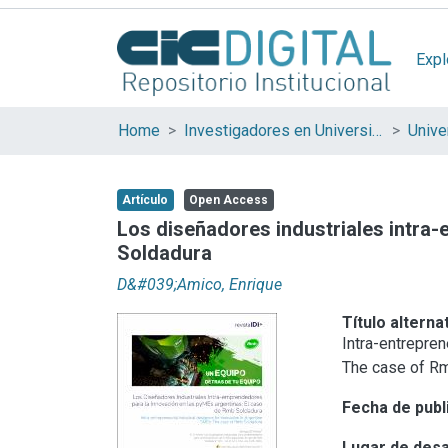
Expl
Home
Investigadores en Universidades Nacionales de la provincia de Buenos Aires
Artículo
Open Access
Los diseñadores industriales intra
Soldadura
D&#039;Amico, Enrique
Título alterna
Intra-entrepren
The case of R
Fecha de publ
Lugar de desa