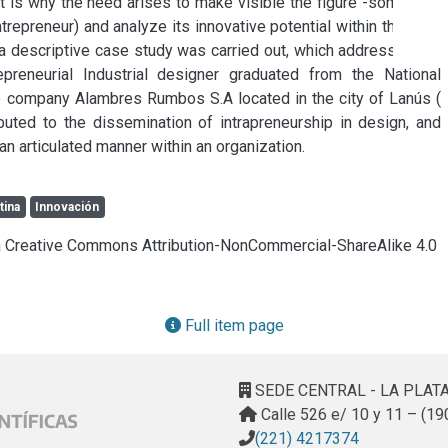
t is why the need arises to make visible the figure -somewhat 
trepreneur) and analyze its innovative potential within the local 
 a descriptive case study was carried out, which addressed the 
preneurial Industrial designer graduated from the National 
he company Alambres Rumbos S.A located in the city of Lanús ( 
buted to the dissemination of intrapreneurship in design, and 
 an articulated manner within an organization.
tina
Innovación
cia Creative Commons Attribution-NonCommercial-ShareAlike 4.0
Full item page
SEDE CENTRAL - LA PLAT
Calle 526 e/ 10 y 11 – (19
(221) 4217374