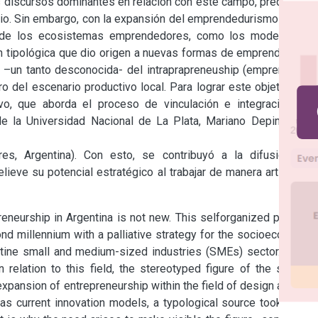
 discursos dominantes en relación con este campo, predominó 
rio. Sin embargo, con la expansión del emprendedurismo dentro 
o de los ecosistemas emprendedores, como los modelos de 
ón tipológica que dio origen a nuevas formas de emprender. Por 
ura –un tanto desconocida- del intraprapreneuship (emprendedor 
ro del escenario productivo local. Para lograr este objetivo, se 
vo, que aborda el proceso de vinculación e integración del 
 la Universidad Nacional de La Plata, Mariano Depino, y la 
s, Argentina). Con esto, se contribuyó a la difusión del 
ieve su potencial estratégico al trabajar de manera articulada 
eneurship in Argentina is not new. This selforganized practice 
nd millennium with a palliative strategy for the socioeconomic 
ntine small and medium-sized industries (SMEs) sector. In the 
lation to this field, the stereotyped figure of the solitary 
pansion of entrepreneurship within the field of design and the 
s current innovation models, a typological source took place 