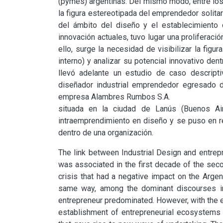
(pymes) argentinas. Del mismo modo, entre los
la figura estereotipada del emprendedor solita
del ámbito del diseño y el establecimient
innovación actuales, tuvo lugar una proliferaci
ello, surge la necesidad de visibilizar la fig
interno) y analizar su potencial innovativo dent
llevó adelante un estudio de caso descripti
diseñador industrial emprendedor egresado de
empresa Alambres Rumbos S.A.

situada en la ciudad de Lanús (Buenos Aire
intraemprendimiento en diseño y se puso en rel
dentro de una organización.
The link between Industrial Design and entrepr
was associated in the first decade of the seco
crisis that had a negative impact on the Arge
same way, among the dominant discourses in re
entrepreneur predominated. However, with the ex
establishment of entrepreneurial ecosystems a