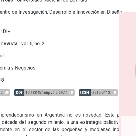
ntro de Investigación, Desarrollo e Innovación en Diseño
 IDI+
 revista
vol. 6, no. 2
ol
omía y Negocios
18
42
DOI
10.18845/ridip.v6i2.6977
ISSN
2215-5112
emprendedurismo en Argentina no es novedad. Esta práctica 
década del segundo milenio, a una estrategia paliativa de la 
mente en el sector de las pequeñas y medianas industrias 