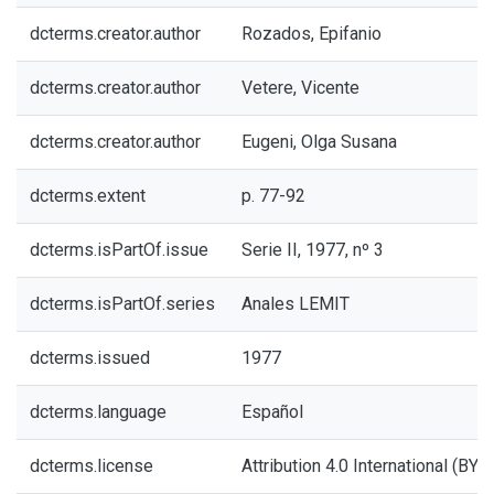
dcterms.creator.author
Rozados, Epifanio
dcterms.creator.author
Vetere, Vicente
dcterms.creator.author
Eugeni, Olga Susana
dcterms.extent
p. 77-92
dcterms.isPartOf.issue
Serie II, 1977, nº 3
dcterms.isPartOf.series
Anales LEMIT
dcterms.issued
1977
dcterms.language
Español
dcterms.license
Attribution 4.0 International (BY 4