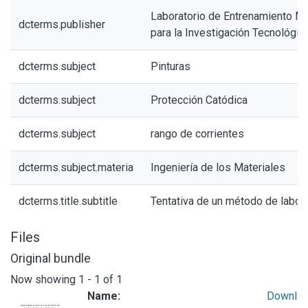
Laboratorio de Entrenamiento Mul
dcterms.publisher
para la Investigación Tecnológic
dcterms.subject
Pinturas
dcterms.subject
Protección Catódica
dcterms.subject
rango de corrientes
dcterms.subject.materia
Ingeniería de los Materiales
dcterms.title.subtitle
Tentativa de un método de labora
Files
Original bundle
Now showing
1 - 1 of 1
Name:
Downl