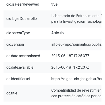
cic.isPeerReviewed
true
Laboratorio de Entrenamiento Mul
cic.lugarDesarrollo
para la Investigación Tecnológic
cic.parentType
Articulo
cic.version
info:eu-repo/semantics/publish
dc.date.accessioned
2015-06-18T17:25:37Z
dc.date.available
2015-06-18T17:25:37Z
dc.identifier.uri
https://digital.cic.gba.gob.ar/h
Compatibilidad de revestimiento
dc.title
con protección catódica por corr