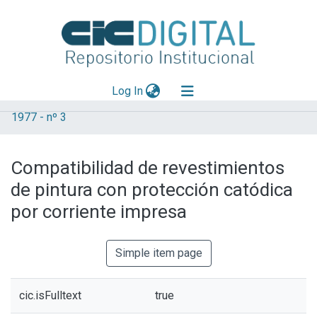
(current)
Log In
1977 - nº 3
Explorar
Mas información
Compatibilidad de revestimientos
Aportar material
de pintura con protección catódica
Statistics
por corriente impresa
Simple item page
cic.isFulltext
true