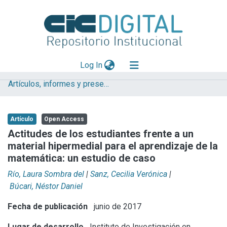
(current)
Log In
Artículos, informes y presentaciones en Congresos
Explorar
Mas información
Artículo
Open Access
Aportar material
Actitudes de los estudiantes frente a un
material hipermedial para el aprendizaje de la
Statistics
matemática: un estudio de caso
Río, Laura Sombra del
|
Sanz, Cecilia Verónica
|
Búcari, Néstor Daniel
Fecha de publicación
junio de 2017
Lugar de desarrollo
Instituto de Investigación en