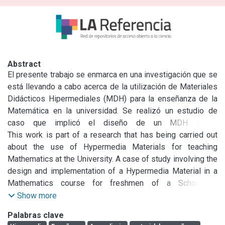
Abstract
El presente trabajo se enmarca en una investigación que se 
está llevando a cabo acerca de la utilización de Materiales 
Didácticos Hipermediales (MDH) para la enseñanza de la 
Matemática en la universidad. Se realizó un estudio de 
caso que implicó el diseño de un MDH y su 
implementación en un curso de Matemática dirigido a 
This work is part of a research that has being carried out 
estudiantes de primer año de una Facultad de Ingeniería. Se 
about the use of Hypermedia Materials for teaching 
indagó acerca de las variables que pueden incidir en que 
Mathematics at the University. A case of study involving the 
los estudiantes manifiesten una actitud negativa, positiva o 
design and implementation of a Hypermedia Material in a 
indiferente y acerca de cuáles son las razones por las 
Mathematics course for freshmen of a School of 
cuales valoran de uno u otro modo un MDH. En este trabajo, 
Engineering was performed. Variables that can affect 
Show more
se presentan algunos de los resultados obtenidos en 
students’ attitude (negative, positive or indifferent) in 
Palabras clave
relación a las actitudes de los estudiantes frente al uso de 
relation to their experience with Hypermedia Material are 