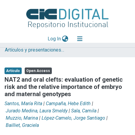
(current)
Log In
Artículos y presentaciones en Congresos
Explorar
Mas información
Artículo
Open Access
Aportar material
NAT2 and oral clefts: evaluation of genetic
risk and the relative importance of embryo
Statistics
and maternal genotypes
Santos, María Rita
|
Campaña, Hebe Edith
|
Jurado Medina, Laura Smeldy
|
Sala, Camila
|
Muzzio, Marina
|
López-Camelo, Jorge Santiago
|
Bailliet, Graciela