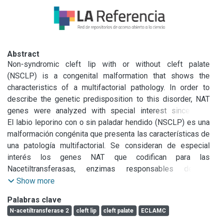
Abstract
Non-syndromic cleft lip with or without cleft palate 
(NSCLP) is a congenital malformation that shows the 
characteristics of a multifactorial pathology. In order to 
describe the genetic predisposition to this disorder, NAT 
genes were analyzed with special interest since they 
codify for N-acetyltransferases, the enzymes responsible 
El labio leporino con o sin paladar hendido (NSCLP) es una 
for the biotransformation of arylamines, hydrazine drugs 
malformación congénita que presenta las características de 
and a great number of toxins and carcinogens present in 
una patología multifactorial. Se consideran de especial 
diet, cigarette smoke and the environment. The allelic 
interés los genes NAT que codifican para las 
transmission of NAT2 that determines the slow acetylator 
Nacetiltransferasas, enzimas responsables de la 
phenotype in 174 trios (case-mother/father) from ECLAMC 
biotransformación de arilaminas, fármacos de hidrazina, y 
Show more
(Latin American Collaborative Study of Congenital 
de un gran número de toxinas y carcinógenos presentes en 
Palabras clave
Malformations) maternities in Argentina was evaluated. The 
la dieta, el humo de cigarro y el medio ambiente. Lo 
N-acetiltransferase 2
cleft lip
cleft palate
ECLAMC
*4, *5B, *6, and *7 variants by PCR-RFLP were analyzed. A 
expuesto anteriormente ha despertado la sospecha de un 