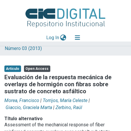
(current)
Log In
Número 03 (2013)
Explorar
Mas información
Artículo
Open Access
Aportar material
Evaluación de la respuesta mecánica de
overlays de hormigón con fibras sobre
Statistics
sustrato de concreto asfáltico
Morea, Francisco
|
Torrijos, María Celeste
|
Giaccio, Graciela Marta
|
Zerbino, Raúl
Título alternativo
Assessment of the mechanical response of fiber