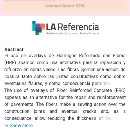
Abstract
El uso de overlays de Hormigón Reforzado con Fibras 
(HRF) aparece como una alternativa para la reparación y 
refuerzo en obras viales. Las fibras ejercen una acción de 
costura tanto sobre las juntas constructivas como sobre 
eventuales fisuras, y como consecuencia permiten reducir 
el espesor del refuerzo e incrementar la vida en servicio y 
The use of overlays of Fiber Reinforced Concrete (FRC) 
prestaciones generales del pavimento. El diseño y 
appears as an alternative for the repair and reinforcement 
comportamiento de refuerzos tipo whitetopping de bajo 
of pavements. The fibers make a sewing action over the 
espesor está íntimamente ligado al nivel de adherencia con 
construction joints and eventual cracks and, as a 
el sustrato; en este sentido la presencia de las fibras 
consequence, allow reducing the thickness of the repair 
también reduce la propagación de fallas en la interfaz 
and increase service life and the general performance of 
Show more