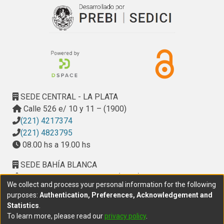
SEDE CENTRAL - LA PLATA
Calle 526 e/ 10 y 11 – (1900)
(221) 4217374
(221) 4823795
08.00 hs a 19.00 hs
SEDE BAHÍA BLANCA
Calle Ciudad de Cali 320 – (8000). Universidad
We collect and process your personal information for the following
Provincial del Sudoeste (UPSO)
purposes:
Authentication, Preferences, Acknowledgement and
(291) 459 2550
, interno 147
Statistics
.
10.00 h a 14.00 h
To learn more, please read our
privacy policy
.