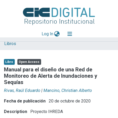
(current)
Log In
Libros
Explorar
Mas información
Libro
Open Access
Aportar material
Manual para el diseño de una Red de
Monitoreo de Alerta de Inundaciones y
Statistics
Sequías
Rivas, Raúl Eduardo
|
Mancino, Christian Alberto
Fecha de publicación
20 de octubre de 2020
Description
Proyecto IHREDA