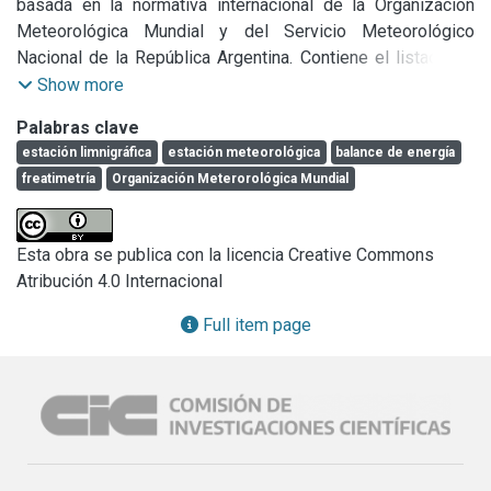
basada en la normativa internacional de la Organización 
Meteorológica Mundial y del Servicio Meteorológico 
Nacional de la República Argentina. Contiene el listado de 
los sensores básicos necesarios para medir procesos 
Show more
hidroambientales de suelo-superficie y la referencia a la 
Palabras clave
documentación que norma la precisión requerida para 
estación limnigráfica
estación meteorológica
balance de energía
estaciones de monitoreo. Además, se incluyen los planos 
freatimetría
Organización Meterorológica Mundial
de la obra civil, las alternativas de comunicación, las 
precauciones de instalación y los tipos de mantenimientos 
de la red. La calidad y sostenibilidad del dato es relevante 
Esta obra se publica con la licencia Creative Commons
para una correcta toma de decisiones. De esta manera 
Atribución 4.0 Internacional
nuestro lema “MEDIR PARA DECIDIR” fue una base 
fundamental para el desarrollo de este documento. El 
Full item page
contenido del Manual será de gran utilidad para expertos 
que trabajan en el campo del monitoreo ambiental.