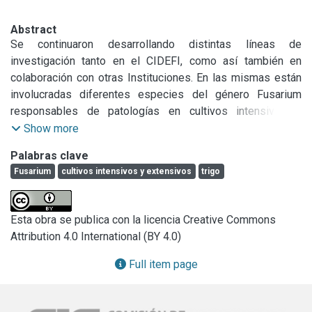
Abstract
Se continuaron desarrollando distintas líneas de 
investigación tanto en el CIDEFI, como así también en 
colaboración con otras Instituciones. En las mismas están 
involucradas diferentes especies del género Fusarium 
responsables de patologías en cultivos intensivos y 
extensivos de importancia económica para la Argentina y la 
Show more
Prov. de Buenos Aires.

Palabras clave
Durante el período que se informa se finalizó la redacción y 
Fusarium
cultivos intensivos y extensivos
trigo
publicación de resultados obtenidos en los distintos 
proyectos en marcha como así también la redacción de 
capítulos de libros con la temática que es objetivo de 
Esta obra se publica con la licencia Creative Commons
nuestra investigación.

Attribution 4.0 International (BY 4.0)
Diversidad, agresividad y producción de micotoxinas en 
poblaciones de Fusarium graminearum de la región triguera 
Full item page
argentina.

Fusariosis de la espiga del trigo, dinámica del inóculo de 
Fusarium graminearum ante un manejo sustentable.
