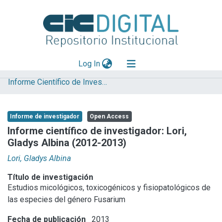
(current)
Log In
Informe Científico de Investigador
Explorar
Mas información
Informe de investigador
Open Access
Aportar material
Informe científico de investigador: Lori,
Gladys Albina (2012-2013)
Statistics
Lori, Gladys Albina
Título de investigación
Estudios micológicos, toxicogénicos y fisiopatológicos de
las especies del género Fusarium
Fecha de publicación
2013