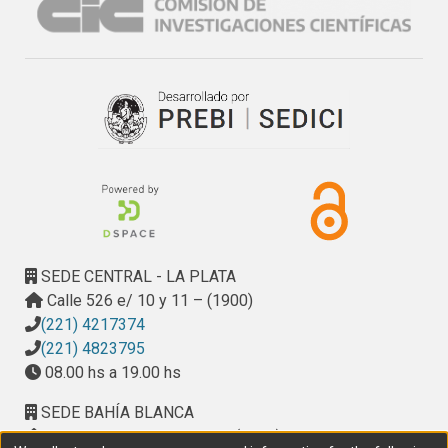
Selección asistida de genes inducibles que otorgan 
tolerancia al estrés en cebada y trigo.

Fusarium oxysporum f. Sp. Cyclaminis, lactucae y basilici 
caracterización patógena genética y molecular.

Enfermedades fúngicas de semillas y granos: etiología, 
epidemiología y alternativas de control de bajo impacto 
ambiental.
SEDE CENTRAL - LA PLATA
Calle 526 e/ 10 y 11 – (1900)
(221) 4217374
(221) 4823795
08.00 hs a 19.00 hs
SEDE BAHÍA BLANCA
Calle Ciudad de Cali 320 – (8000). Universidad