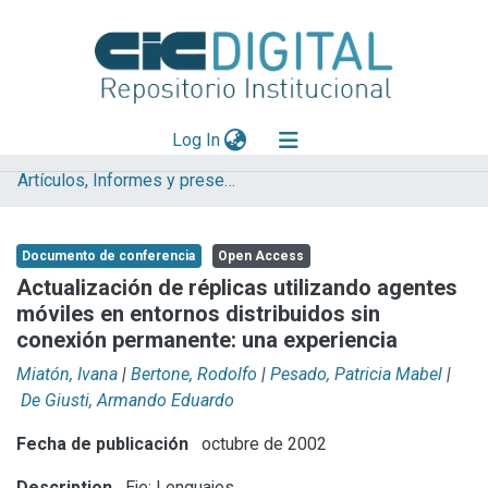
(current)
Log In
Artículos, Informes y presentaciones en Congresos (UNLP)
Explorar
Mas información
Documento de conferencia
Open Access
Aportar material
Actualización de réplicas utilizando agentes
móviles en entornos distribuidos sin
Statistics
conexión permanente: una experiencia
Miatón, Ivana
|
Bertone, Rodolfo
|
Pesado, Patricia Mabel
|
De Giusti, Armando Eduardo
Fecha de publicación
octubre de 2002
Description
Eje: Lenguajes