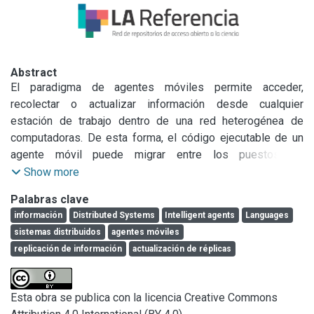
Abstract
El paradigma de agentes móviles permite acceder, 
recolectar o actualizar información desde cualquier 
estación de trabajo dentro de una red heterogénea de 
computadoras. De esta forma, el código ejecutable de un 
agente móvil puede migrar entre los puestos de 
trabajo.\nMantener una BD distribuida actualizada en 
Show more
cualquier lugar, en cualquier momento y de cualquier forma 
Palabras clave
mediante transacciones tiene un comportamiento inestable 
información
Distributed Systems
Intelligent agents
Languages
con cargas de trabajo que varían de acuerdo a la utilización 
sistemas distribuidos
agentes móviles
de la BD y de la red de computadoras. Si bien existen 
replicación de información
actualización de réplicas
variantes para actualización de réplicas, como por ejemplo 
un esquema master-slave, que ayuda a solucionar algunos 
de estos problemas, se están desarrollando algoritmos 
Esta obra se publica con la licencia Creative Commons
que utilizan agentes móviles para manipular las 