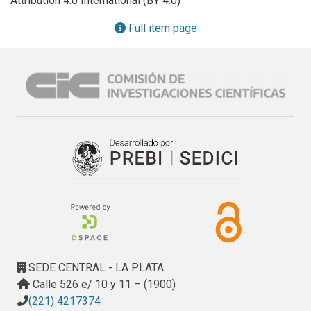
Attribution 4.0 International (BY 4.0)
transacciones que realizan estos movimientos sobre la 
BD.\nEste trabajo presenta el primer estudio realizado para 
Full item page
actualizar réplicas de una BDD mediante el uso de agentes 
móviles, generados por estaciones de trabajo, las cuales 
eventualmente pueden permanecer mucho tiempo 
desconectadas del sistema.
SEDE CENTRAL - LA PLATA
Calle 526 e/ 10 y 11 – (1900)
(221) 4217374