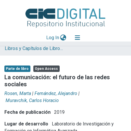
(current)
Log In
Libros y Capítulos de Libros LIFIA
Explorar
Mas información
Parte de libro
Open Access
Aportar material
La comunicación: el futuro de las redes
sociales
Statistics
Rosen, Marta
|
Fernández, Alejandro
|
Muravchik, Carlos Horacio
Fecha de publicación
2019
Lugar de desarrollo
Laboratorio de Investigación y
Formación en Informática Avanzada