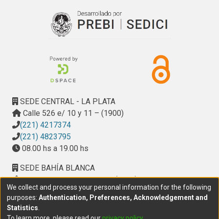
SEDE CENTRAL - LA PLATA
Calle 526 e/ 10 y 11 – (1900)
(221) 4217374
(221) 4823795
08.00 hs a 19.00 hs
SEDE BAHÍA BLANCA
Calle Ciudad de Cali 320 – (8000). Universidad
We collect and process your personal information for the following
Provincial del Sudoeste (UPSO)
purposes:
Authentication, Preferences, Acknowledgement and
(291) 459 2550
, interno 147
Statistics
.
10.00 h a 14.00 h
To learn more, please read our
privacy policy
.