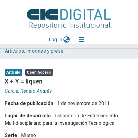
(current)
Log In
Artículos, Informes y presentaciones en Congresos (UNLP)
Explorar
Mas información
Artículo
Open Access
Aportar material
X + Y = liquen
Statistics
Garcia, Renato Andrés
Fecha de publicación
1 de noviembre de 2011
Lugar de desarrollo
Laboratorio de Entrenamiento
Multidisciplinario para la Investigación Tecnológica
Serie
Museo