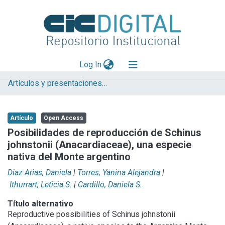
(current)
Log In
Artículos y presentaciones en Congresos
Explorar
Mas información
Artículo
Open Access
Aportar material
Posibilidades de reproducción de Schinus
johnstonii (Anacardiaceae), una especie
Statistics
nativa del Monte argentino
Diaz Arias, Daniela
|
Torres, Yanina Alejandra
|
Ithurrart, Leticia S.
|
Cardillo, Daniela S.
Título alternativo
Reproductive possibilities of Schinus johnstonii