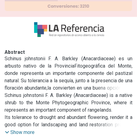
Abstract
Schinus johnstonii F. A. Barkley (Anacardiaceae) es un 
arbusto nativo de la ProvinciaFitogeográfica del Monte, 
donde representa un importante componente del pastizal 
natural. Su tolerancia a la sequía, junto a la presencia de una 
floración abundante,la convierten en una buena opción para 
proyectos paisajísticos y de restauración de ambientes 
Schinus johnstonii F. A. Barkley (Anacardiaceae) is a native 
degradados y deforestados. Para tales fines es necesario 
shrub to the Monte Phytogeographic Province, where it 
contar con informaciónacerca de sus posibilidades de 
represents an important component of rangelands.

reproducción. Los objetivos de este trabajo fueron 
Its tolerance to drought and abundant flowering, render it a 
determinar los requerimientos básicos para la germinación 
good option for landscaping and land restoration projects 
de sus semillas(reproducción sexual), en condiciones de 
on degraded and deforested areas. For such purposes, 
Show more