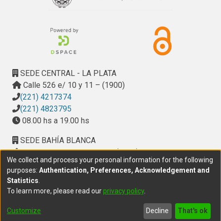
johnstonii presentarían dormición física impuesta por la 
with no differences between treatments. According to 
cubierta(superada por remoción del exocarpo). La 
these results, seeds of S. johnstonii would present 
reproducción de este arbusto no seríarecomendable por 
physical dormancy imposed by the seed coat (overcome by 
medio de estacas, aunque se sugiere realizar más 
the removal of the exocarp). The reproduction of this shrub 
estudios.
by cuttings is not recommended, although further studies 
are suggested.
SEDE CENTRAL - LA PLATA
Calle 526 e/ 10 y 11 – (1900)
(221) 4217374
(221) 4823795
08.00 hs a 19.00 hs
SEDE BAHÍA BLANCA
Calle Ciudad de Cali 320 – (8000). Universidad
We collect and process your personal information for the following
Provincial del Sudoeste (UPSO)
purposes:
Authentication, Preferences, Acknowledgement and
(291) 459 2550
, interno 147
Statistics
.
10.00 h a 14.00 h
To learn more, please read our
privacy policy
.
delegacion.bahia@cic.gba.gob.ar
Customize
Decline
That's ok