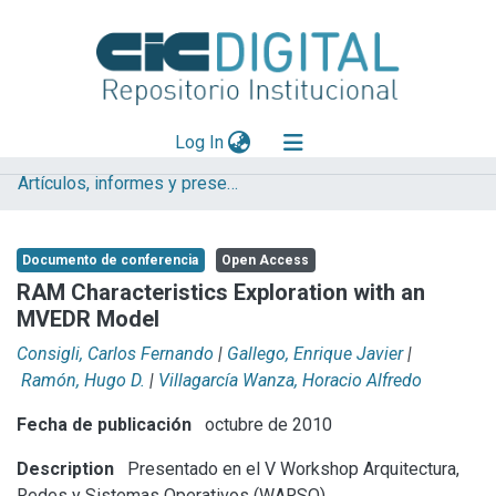
(current)
Log In
Artículos, informes y presentaciones en Congresos
Explorar
Mas información
Documento de conferencia
Open Access
Aportar material
RAM Characteristics Exploration with an
MVEDR Model
Statistics
Consigli, Carlos Fernando
|
Gallego, Enrique Javier
|
Ramón, Hugo D.
|
Villagarcía Wanza, Horacio Alfredo
Fecha de publicación
octubre de 2010
Description
Presentado en el V Workshop Arquitectura,
Redes y Sistemas Operativos (WARSO)