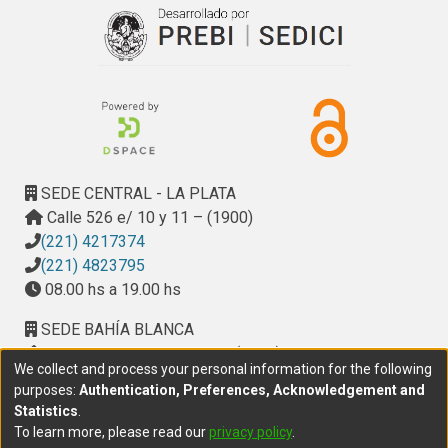
SEDE CENTRAL - LA PLATA
Calle 526 e/ 10 y 11 – (1900)
(221) 4217374
(221) 4823795
08.00 hs a 19.00 hs
SEDE BAHÍA BLANCA
Calle Ciudad de Cali 320 – (8000). Universidad
We collect and process your personal information for the following
Provincial del Sudoeste (UPSO)
purposes:
Authentication, Preferences, Acknowledgement and
(291) 459 2550
, interno 147
Statistics
.
10.00 h a 14.00 h
To learn more, please read our
privacy policy
.