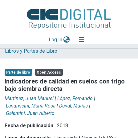
(current)
Log In
Libros y Partes de Libro
Explorar
Mas información
Parte de libro
Open Access
Aportar material
Indicadores de calidad en suelos con trigo
bajo siembra directa
Statistics
Martínez, Juan Manuel
|
López, Fernando
|
Landriscini, María Rosa
|
Duval, Matías
|
Galantini, Juan Alberto
Fecha de publicación
2018
Lugar de desarrollo
Universidad Nacional del Sur