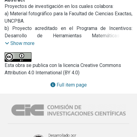
Proyectos de investigación en los cuales colabora:

a) Material fotográfico para la Facultad de Ciencias Exactas, 
UNCPBA.

b) Proyecto acreditado en el Programa de Incentivos: 
Desarrollo de Herramientas Matemáticas y 
Computacionales para la Conservación de Recursos 
Show more
Naturales.

Directora: Dra. Graciela Canziani

Codirectora: Ing. Rosana Ferrati.

Esta obra se publica con la licencia Creative Commons
Período de acreditación: 01/01/2010 – 31/12/2012

Attribution 4.0 International (BY 4.0)
Código y Especificación de Disciplina: 0799 Ecología 
Full item page
Matemática, 0705 Matemática de la utilización de recursos, 
0703 Estadística, 1899 Procesamiento de imágenes, 0430 
Recursos hídricos, 0207 Ecología, 0452 Conservación y 
Preservación.

c) Proyecto acreditado en el Programa de Incentivos: 
“Caracterización de diferentes aspectos estructurales y 
funcionales de ecosistemas acuáticos pampeanos, que 