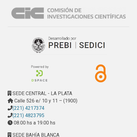
específica de “Capacidad de Encuentro”, más que en una 
lógica de “Depósito o Biblioteca Tecnológica”, persiguiendo 
finalmente una mejoría en la “Capacidad Relacional” y la 
“Capacidad de Eslabonamiento” del SRI. El InnoVar-PRI 
impacta en factores de Macro-Innovación (sobre el SRI) y 
Micro-Innovación regional (sobre actores individuales del 
SRI). Macro-Innovación: instalación social de la temática 
innovación; definición/dinamización Actores-Estructuras-
Instrumentos SRI; incremento Capital Social regional, 
Capacidad Eslabonamiento-innovación. Micro-Innovación: 
Empresas, diseño de estrategias y toma de decisiones 
tecnológicas, herramientas para la mejora continua, los 
aprendizajes y consecuentemente los niveles de 
SEDE CENTRAL - LA PLATA
innovación; Instituciones de Gobierno, en el desarrollo de 
Calle 526 e/ 10 y 11 – (1900)
políticas e instrumentos de actuación; Universidad, para el 
(221) 4217374
enfoque de sus líneas de investigación, formación, 
(221) 4823795
extensión, vinculación y transferencia.
08.00 hs a 19.00 hs
SEDE BAHÍA BLANCA