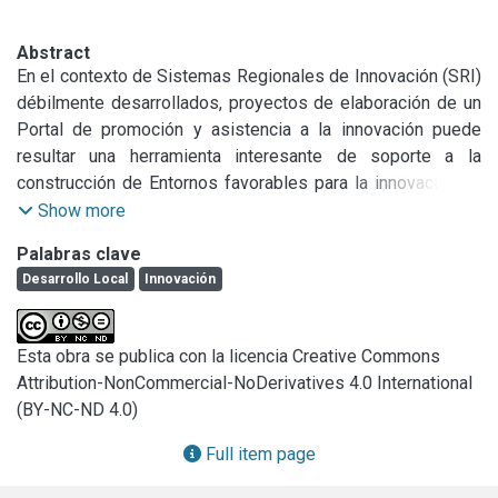
Abstract
En el contexto de Sistemas Regionales de Innovación (SRI) 
débilmente desarrollados, proyectos de elaboración de un 
Portal de promoción y asistencia a la innovación puede 
resultar una herramienta interesante de soporte a la 
construcción de Entornos favorables para la innovación. El 
Portal Regional de Innovación-InnoVar (InnoVar-PRI) de la 
Show more
Facultad de Ingeniería de la Universidad Nacional de Lomas 
Palabras clave
de Zamora (FI-UNLZ) plantea como objetivo, la generación 
Desarrollo Local
Innovación
de un “Nuevo Punto de Encuentro”, un “Nuevo Espacio de 
Interacción” entre los actores esenciales del SRI. Los 
resultados del PRI se pueden visualizar como la creación 
Esta obra se publica con la licencia Creative Commons
de un espacio real/virtual, capaz de generar, clasificar, 
Attribution-NonCommercial-NoDerivatives 4.0 International
acumular y difundir conocimiento relacionado con el 
(BY-NC-ND 4.0)
desarrollo efectivo de la innovación, basando su 
potencialidad en las posibilidades de incrementar las 
Full item page
“Capacidades Tecnológicas” del territorio en la modalidad 