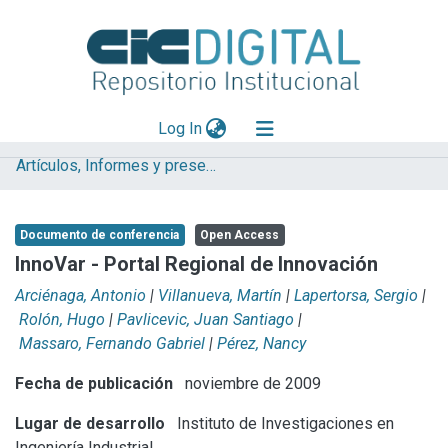
(current)
Log In
Artículos, Informes y presentaciones en Congresos
Explorar
Mas información
Documento de conferencia
Open Access
Aportar material
InnoVar - Portal Regional de Innovación
Statistics
Arciénaga, Antonio
|
Villanueva, Martín
|
Lapertorsa, Sergio
|
Rolón, Hugo
|
Pavlicevic, Juan Santiago
|
Massaro, Fernando Gabriel
|
Pérez, Nancy
Fecha de publicación
noviembre de 2009
Lugar de desarrollo
Instituto de Investigaciones en
Ingeniería Industrial