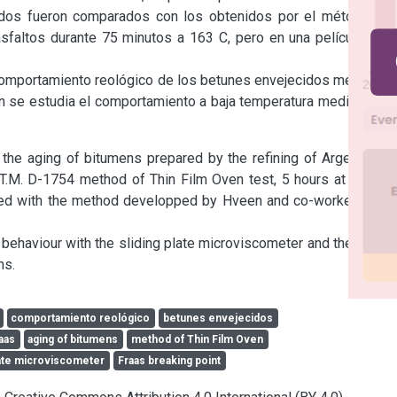
dos fueron comparados con los obtenidos por el método de 
sfaltos durante 75 minutos a 163 C, pero en una película fina 
 comportamiento reológico de los betunes envejecidos mediante 
n se estudia el comportamiento a baja temperatura mediante el 
 the aging of bitumens prepared by the refining of Argentinian 
.M. D-1754 method of Thin Film Oven test, 5 hours at 163 C. 
ed with the method developped by Hveen and co-workers, the 
l behaviour with the sliding plate microviscometer and the Fraas 
ns.
comportamiento reológico
betunes envejecidos
aas
aging of bitumens
method of Thin Film Oven
late microviscometer
Fraas breaking point