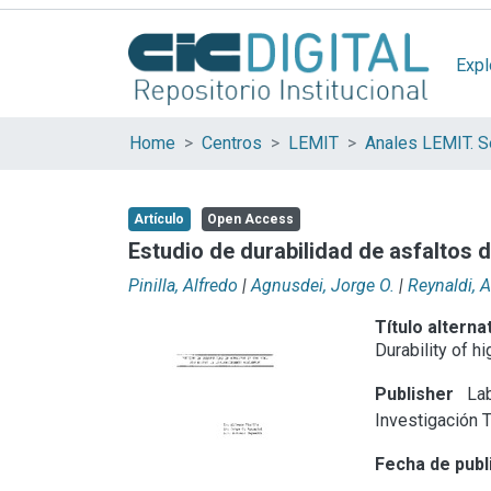
Expl
Home
Centros
LEMIT
Anales LEMIT. Se
Artículo
Open Access
Estudio de durabilidad de asfaltos 
Pinilla, Alfredo
|
Agnusdei, Jorge O.
|
Reynaldi, 
Título alterna
Durability of 
Publisher
Lab
Investigación 
Fecha de publ