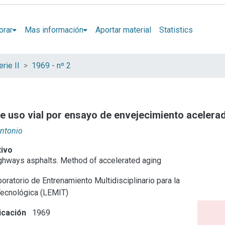
orar
Mas información
Aportar material
Statistics
rie II
1969 - nº 2
de uso vial por ensayo de envejecimiento acelera
Antonio
tivo
highways asphalts. Method of accelerated aging
oratorio de Entrenamiento Multidisciplinario para la
Tecnológica (LEMIT)
icación
1969