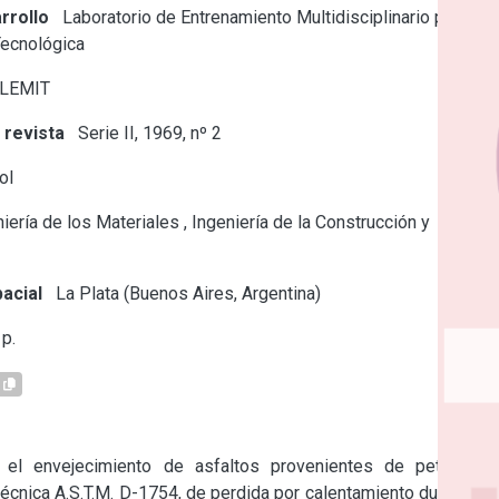
rrollo
Laboratorio de Entrenamiento Multidisciplinario para la
Tecnológica
 LEMIT
 revista
Serie II, 1969, nº 2
ol
iería de los Materiales
,
Ingeniería de la Construcción y
acial
La Plata (Buenos Aires, Argentina)
p.
 el envejecimiento de asfaltos provenientes de petróleos 
écnica A.S.T.M. D-1754, de perdida por calentamiento durante 5 