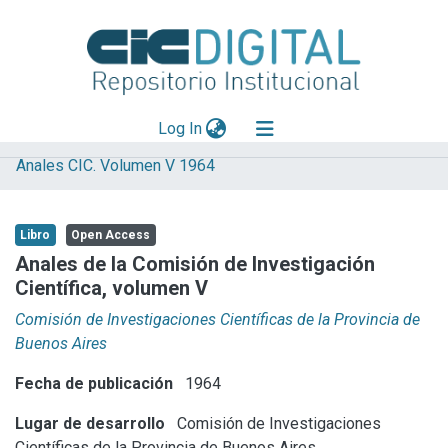
(current)
Log In
Anales CIC. Volumen V 1964
Explorar
Mas información
Libro
Open Access
Aportar material
Anales de la Comisión de Investigación
Científica, volumen V
Statistics
Comisión de Investigaciones Científicas de la Provincia de
Buenos Aires
Fecha de publicación
1964
Lugar de desarrollo
Comisión de Investigaciones
Científicas de la Provincia de Buenos Aires