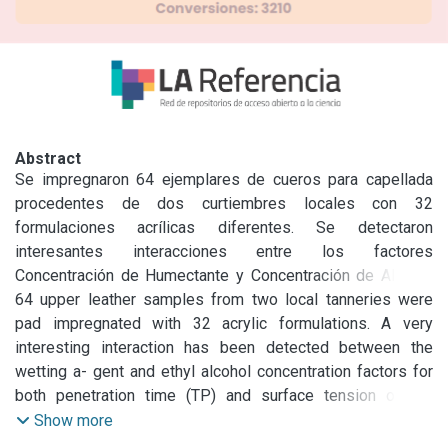
Abstract
Se impregnaron 64 ejemplares de cueros para capellada 
procedentes de dos curtiembres locales con 32 
formulaciones acrílicas diferentes. Se detectaron 
interesantes interacciones entre los factores 
Concentración de Humectante y Concentración de Alcohol 
Etílico para el tiempo de penetración (TP) y la tensión 
64 upper leather samples from two local tanneries were 
superficial de las formulaciones estudiadas.

pad impregnated with 32 acrylic formulations. A very 
La determinación previa de TP parece eficaz para predecir 
interesting interaction has been detected between the 
qué formulación tendrá mayor éxito del punto de vista del 
wetting a- gent and ethyl alcohol concentration factors for 
aumento de la firmeza original de la flor del cuero (Break).

both penetration time (TP) and surface tension of the 
No ha sido posible establecer una relación simple entre la 
impregnating formulations examined.

Show more
profundidad alcanzada por el impregnante en el cuero y su 
It has been found that the penetration time test can very 