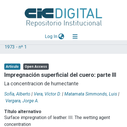
(current)
Log In
1973 - nº 1
Explorar
Mas información
Artículo
Open Access
Aportar material
Impregnación superficial del cuero: parte III
Statistics
La concentracion de humectante
Sofía, Alberto
|
Vera, Víctor D.
|
Matamata Simmonds, Luis
|
Vergara, Jorge A.
Título alternativo
Surface impregnation of leather. III. The wetting agent
concentration