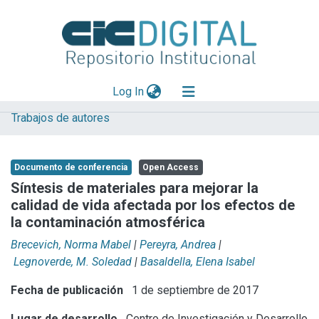
(current)
Log In
Trabajos de autores
Explorar
Mas información
Documento de conferencia
Open Access
Aportar material
Síntesis de materiales para mejorar la
calidad de vida afectada por los efectos de
Statistics
la contaminación atmosférica
Brecevich, Norma Mabel
|
Pereyra, Andrea
|
Legnoverde, M. Soledad
|
Basaldella, Elena Isabel
Fecha de publicación
1 de septiembre de 2017
Lugar de desarrollo
Centro de Investigación y Desarrollo