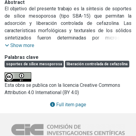
Abstract
El objetivo del presente trabajo es la síntesis de soportes 
de sílice mesoporosa (tipo SBA-15) que permitan la 
adsorción y liberación controlada de cefazolina. Las 
características morfológicas y texturales de los sólidos 
sintetizados fueron determinadas por microscopía 
electrónica de barrido (SEM). Las isotermas de adsorción-
Show more
desorción de nitrógeno fueron medidas a la temperatura 
Palabras clave
del nitrógeno líquido (-196 ºC). El tamaño de poro fue 
soportes de sílice mesoporosa
liberación controlada de cefazolina
obtenido por el método de Barrett-Joyner-Halenda (BJH). 
El área fue determinada por la ecuación de Brunauer–
Emmett–Teller (BET). Se calcularon los porcentajes de 
Esta obra se publica con la licencia Creative Commons
adsorción en el equilibrio de cefazolina en solución acuosa 
Attribution 4.0 International (BY 4.0)
para diferentes tiempos utilizando los sólidos 
sintetizados. Se determinó el porcentaje de liberación del 
Full item page
antibiótico en muestras impregnadas utilizando fluido 
corporal simulado. Del análisis de los resultados obtenidos 
se puede concluir que la aplicación de estos materiales 
permitiría que el paciente reciba la medicación en dosis 