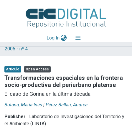
(current)
Log In
2005 - nº 4
Explorar
Mas información
Artículo
Open Access
Aportar material
Transformaciones espaciales en la frontera
socio-productiva del periurbano platense
Statistics
El caso de Gorina en la última década
Botana, María Inés
|
Pérez Ballari, Andrea
Publisher
Laboratorio de Investigaciones del Territorio y
el Ambiente (LINTA)