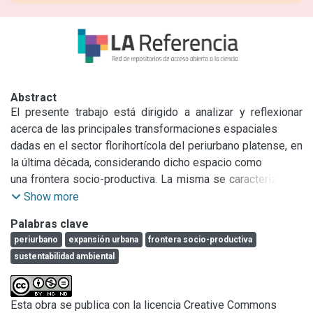
Abstract
El presente trabajo está dirigido a analizar y reflexionar 
acerca de las principales transformaciones espaciales

dadas en el sector florihortícola del periurbano platense, en 
la última década, considerando dicho espacio como

una frontera socio-productiva. La misma se caracteriza por 
ser un espacio dinámico y mutante, en el cual conviven

Show more
y se entremezclan usos propios de lo urbano y lo rural, 
Palabras clave
generándose en el mismo conflictos socio-ambientales

periurbano
expansión urbana
frontera socio-productiva
derivados de la incidencia de los distintos actores que en 
sustentabilidad ambiental
él intervienen. La fragilidad de tal frontera, especialmente

dada por albergar en su interior los suelos productivos más 
importantes a escala regional y encontrarse 
Esta obra se publica con la licencia Creative Commons