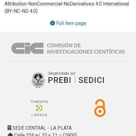
constantemente

Attribution-NonCommercial-NoDerivatives 4.0 International
a expensas del avance de la mancha urbana de la ciudad 
(BY-NC-ND 4.0)
platense, requiere de acciones tendientes a

lograr la sustentabilidad ambiental de dicho espacio.
Full item page
SEDE CENTRAL - LA PLATA
Calle 526 e/ 10 y 11 – (1900)