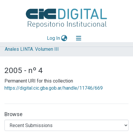
(current)
Log In
Anales LINTA. Volumen III
Explorar
Mas información
2005 - nº 4
Aportar material
Permanent URI for this collection
Statistics
https://digital.cic.gba.gob.ar/handle/11746/669
Browse