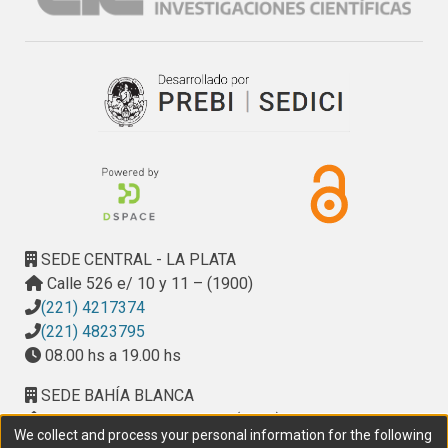
pertenecientes a cada subsistema (gráfica, publicidad,
arquitectura, comunicación verbal, mobiliario urbano,
señalética de calles y edificios, etc.) sino también entre los
subsistemas mismos.
En el caso del patrimonio cultural y natural, la utilización de
los recursos de comunicación debe estudiarse y
aplicarse con mayor cuidado, haciendo especial hincapié en
el respeto de lenguajes, morfologías, materiales y
sobretodo la imagen a proyecta
SEDE CENTRAL - LA PLATA
Calle 526 e/ 10 y 11 – (1900)
(221) 4217374
(221) 4823795
08.00 hs a 19.00 hs
SEDE BAHÍA BLANCA
Calle Ciudad de Cali 320 – (8000). Universidad
We collect and process your personal information for the following
Provincial del Sudoeste (UPSO)