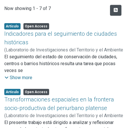
Recent Submissions
Now showing
1 - 7 of 7
Artículo
Open Access
Indicadores para el seguimiento de ciudades
históricas
(
Laboratorio de Investigaciones del Territorio y el Ambiente
(LINTA),
El seguimiento del estado de conservación de ciudades,
2005
)
Conti, Alfredo Luis
centros o barrios históricos resulta una tarea que pocas
veces se
encara de manera continua y sistemática. A la vez, no
Show more
resulta evidente que se apliquen métodos o indicadores
que permitan, de
Artículo
Open Access
una manera objetiva y comparable, arribar a diagnósticos de
Transformaciones espaciales en la frontera
situación para la evaluación del estado en un momento
socio-productiva del periurbano platense
determinado
(
Laboratorio de Investigaciones del Territorio y el Ambiente
y de los cambios desarrollados en el tiempo. El reciente
(LINTA),
El presente trabajo está dirigido a analizar y reflexionar
2005
)
Botana, María Inés
;
Pérez Ballari, Andrea
Informe Periódico sobre la aplicación de la Convención del