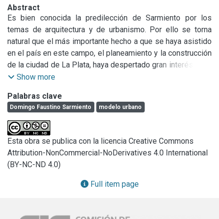
Abstract
Es bien conocida la predilección de Sarmiento por los 
temas de arquitectura y de urbanismo. Por ello se torna 
natural que el más importante hecho a que se haya asistido 
en el país en este campo, el planeamiento y la construcción 
de la ciudad de La Plata, haya despertado gran interés en el 
prócer sanjuanino. Su inteligencia y fina capacidad de 
Show more
análisis lo condujeron a señalar que el modelo urbano 
Palabras clave
utilizado en La Plata significaba el abandono del clásico 
Domingo Faustino Sarmiento
modelo urbano
esquema urbano indiano y la introducción, por primera vez 
entre nosotros, del moderno paradigma de la ciudad 
progresista, la ciudad higiénica
Esta obra se publica con la licencia Creative Commons
Attribution-NonCommercial-NoDerivatives 4.0 International
(BY-NC-ND 4.0)
Full item page