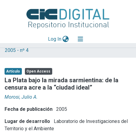
(current)
Log In
2005 - nº 4
Explorar
Mas información
Artículo
Open Access
Aportar material
La Plata bajo la mirada sarmientina: de la
censura acre a la “ciudad ideal”
Statistics
Morosi, Julio A.
Fecha de publicación
2005
Lugar de desarrollo
Laboratorio de Investigaciones del
Territorio y el Ambiente