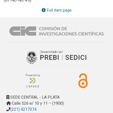
(BY-NC-ND 4.0)
fines del siglo XIX y su utilización social. Se observa 
posteriormente su evolución desde las primeras décadas 
Full item page
del

siglo XX, que implicó intervenciones parciales, en algunos 
casos incompatibles con su carácter de parque público.

Por último, se analizan los principales desafíos que 
experimenta el Paseo en nuestros días.
SEDE CENTRAL - LA PLATA
Calle 526 e/ 10 y 11 – (1900)
(221) 4217374