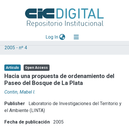
(current)
Log In
2005 - nº 4
Explorar
Mas información
Artículo
Open Access
Aportar material
Hacia una propuesta de ordenamiento del
Paseo del Bosque de La Plata
Statistics
Contin, Mabel I.
Publisher
Laboratorio de Investigaciones del Territorio y
el Ambiente (LINTA)
Fecha de publicación
2005