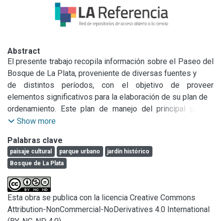
Abstract
El presente trabajo recopila información sobre el Paseo del 
Bosque de La Plata, proveniente de diversas fuentes y

de distintos períodos, con el objetivo de proveer 
elementos significativos para la elaboración de su plan de

ordenamiento. Este plan de manejo del principal parque 
urbano de la ciudad es una antigua deuda que existe con

Show more
quienes lo crearon y también con las generaciones 
Palabras clave
venideras, para asegurar que puedan gozar del mismo en el

paisaje cultural
parque urbano
jardín histórico
futuro. A estos fines, se presentan de manera sucinta los 
Bosque de La Plata
antecedentes internacionales que dieron origen a este

importante equipamiento urbano y los fundamentos en que 
se sustentaron. En segunda instancia, se recuerdan las

Esta obra se publica con la licencia Creative Commons
circunstancias de la creación del Paseo, su descripción 
Attribution-NonCommercial-NoDerivatives 4.0 International
histórica y paisajista acorde a los modelos imperantes a
