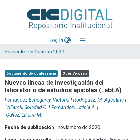
(current)
Log In
Encuentro de Centros 2020
Explorar
Mas información
Documento de conferencia
Open Access
Aportar material
Nuevas líneas de investigación del
laboratorio de estudios apícolas (LabEA)
Statistics
Fernández Echegaray, Victoria
|
Rodríguez, M. Agustina
|
Villamil, Soledad C.
|
Fernández, Leticia A.
|
Gallez, Liliana M.
Fecha de publicación
noviembre de 2020
Lugar de desarrollo
Laboratorio de Estudios Apícolas