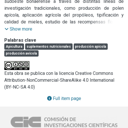
sudoeste bonaerense a través de distintas líneas de 
investigación tradicionales, como producción de polen 
apícola, aplicación agrícola del propóleos, tipificación y 
calidad de mieles, estudio de las recompensas florales, 
impacto de los polinizadores sobre los cultivos. Una nueva 
Show more
línea se titula “Desarrollo de un nuevo producto nutricional 
Palabras clave
para abejas (
Apis mellifera
)”. El objetivo general es 
Apicultura
suplementos nutricionales
producción apícola
desarrollar un suplemento con potencial probiótico 
producción avícola
constituido por microorganismos aislados de kéfir para 
contribuir a mitigar los actuales problemas nutricionales de 
la colmena. Otra nueva línea es el uso de complementos 
Esta obra se publica con la licencia Creative Commons
nutricionales provenientes de la producción apícola en la 
Attribution-NonCommercial-ShareAlike 4.0 International
alimentación aviar. El objetivo general es demostrar el 
(BY-NC-SA 4.0)
interés del uso de 
Apis mellifera
 y/o sus productos como 
una fuente de alimentación complementaria en la 
Full item page
producción avícola. Ambas líneas son parte de dos tesis 
doctorales de becarias CIC. Las nuevas líneas de 
investigación permitirán asistir a los productores apícolas y 
avícolas al brindar soluciones especializadas a través de la 