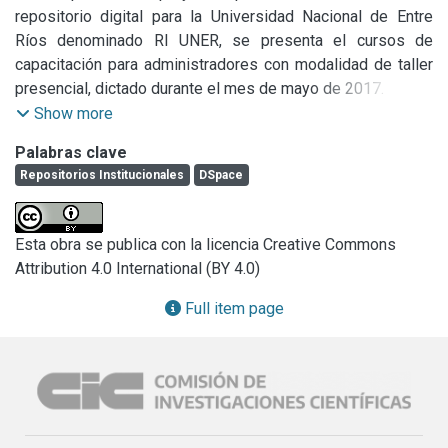
repositorio digital para la Universidad Nacional de Entre 
Ríos denominado RI UNER, se presenta el cursos de 
capacitación para administradores con modalidad de taller 
Show more
Palabras clave
Módulo 1: Organización del Repositorio 
Repositorios Institucionales
DSpace
Comunidades, Subcomunidades y Colecciones

Creación de una Colección

Creación de una Subcomunidad que incluya Colecciones

Esta obra se publica con la licencia Creative Commons
Cómo agregar logos

Attribution 4.0 International (BY 4.0)
Cómo agregar links a otros sitios en la descripción de 
comunidad

Full item page
Módulo 2: Carga de Diferentes Tipos de Ítems 
Artículo
