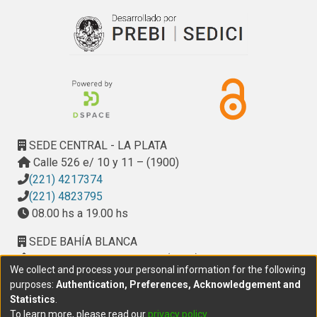
Tesis

Objeto de Conferencia

Capítulo de Libro

Libro

Módulo 3 Tareas avanzadas 
Flujo de trabajo

SEDE CENTRAL - LA PLATA
Permisos de carga

Calle 526 e/ 10 y 11 – (1900)
Uso de herramientas: Acrobat DC, Descarga de PDFs,

(221) 4217374
Normalizador de Texto.

(221) 4823795
Administración avanzada

08.00 hs a 19.00 hs
Cómo mover Ítems entre diferentes colecciones

Cómo exportar metadatos
SEDE BAHÍA BLANCA
Calle Ciudad de Cali 320 – (8000). Universidad
We collect and process your personal information for the following
Provincial del Sudoeste (UPSO)
purposes:
Authentication, Preferences, Acknowledgement and
(291) 459 2550
, interno 147
Statistics
.
10.00 h a 14.00 h
To learn more, please read our
privacy policy
.