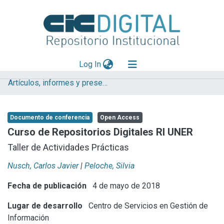
(current)
Log In
Artículos, informes y presentaciones en Congresos CESGI
Explorar
Mas información
Documento de conferencia
Open Access
Aportar material
Curso de Repositorios Digitales RI UNER
Statistics
Taller de Actividades Prácticas
Nusch, Carlos Javier
|
Peloche, Silvia
Fecha de publicación
4 de mayo de 2018
Lugar de desarrollo
Centro de Servicios en Gestión de
Información