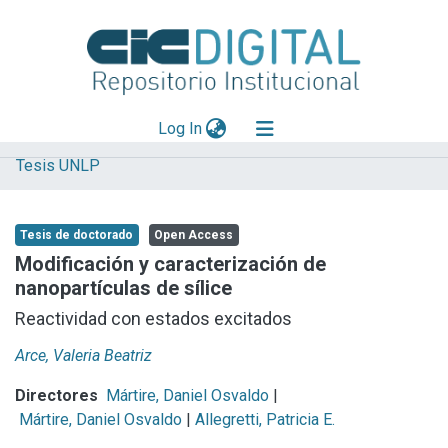
(current)
Log In
Tesis UNLP
Explorar
Mas información
Tesis de doctorado
Open Access
Aportar material
Modificación y caracterización de
nanopartículas de sílice
Statistics
Reactividad con estados excitados
Arce, Valeria Beatriz
Directores
Mártire, Daniel Osvaldo
|
Mártire, Daniel Osvaldo
|
Allegretti, Patricia E.