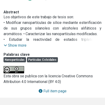
Abstract
Los objetivos de este trabajo de tesis son: 

• Modificar nanopartículas de sílice mediante esterificación 
de sus grupos silanoles con alcoholes alifáticos y 
aromáticos. • Caracterizar las nanopartículas modificadas. 

• Estudiar la reactividad de estados triplete de 
benzofenona con grupos orgánicos en interfaces 
Show more
líquido/nanopartícula.

Palabras clave
• Estudiar la reactividad de estados excitados singlete y 
Nanopartículas
Partículas Coloidales
triplete de safranina-T y oxígeno singlete molecular con 
grupos orgánicos en interfaces líquido/nanopartícula. 

• Determinar la toxicidad de los nuevos materiales 
Esta obra se publica con la licencia Creative Commons
obtenidos. 

Attribution 4.0 International (BY 4.0)
• Este trabajo de tesis doctoral está organizado en 
capítulos, tal como se indica a continuación: 

Full item page
• Capítulo 1: Se presenta una breve introducción general en 
la que se justifica el empleo de las dispersiones coloidales 