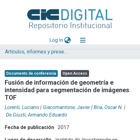
(current)
Log In
Artículos, informes y presentaciones en Congresos
Explorar
Mas información
Documento de conferencia
Open Access
Aportar material
Fusión de información de geometría e
intensidad para segmentación de imágenes
Statistics
TOF
Lorenti, Luciano
|
Giacomantone, Javier
|
Bria, Oscar N.
|
De Giusti, Armando Eduardo
Fecha de publicación
2017
Lugar de desarrollo
Instituto de Investigación en