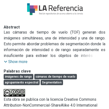
Abstract
Las cámaras de tiempo de vuelo (TOF) generan dos 
imágenes simultáneas, una de intensidad y una de rango. 
Esto permite abordar problemas de segmentación donde la 
información de intensidad o de rango separadamente es 
insuficiente para extraer los objetos de interés de la 
escena 3D. A su vez, la información de rango permite 
Show more
obtener una aproximación del vector normal de cada punto 
Palabras clave
de las superficies capturadas. En este artículo se presenta 
imágenes de rango
cámaras de tiempo de vuelo
un método de segmentación espectral, que combina la 
agrupamiento espectral
Segmentation
información de intensidad, de rango y las orientaciones de 
los vectores normales para mejorar los resultados de la 
segmentación. Los agrupamientos obtenidos suponen una 
Esta obra se publica con la licencia Creative Commons
estructura subyacente común entre todas las fuentes de 
Attribution-NonCommercial-ShareAlike 4.0 International
información, llamadas vistas. Se utilizan técnicas de 