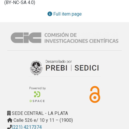
(BY-NC-SA 4.0)
clustering espectral co-regularizado para obtener 
agrupamientos que sean consistentes de acuerdo a todas 
Full item page
las vistas. La evaluación del método propuesto fue 
realizado sobre imágenes reales. El rendimiento obtenido 
al combinar las tres fuentes de información presenta 
mejoras en los agrupamientos resultantes.
SEDE CENTRAL - LA PLATA
Calle 526 e/ 10 y 11 – (1900)
(221) 4217374