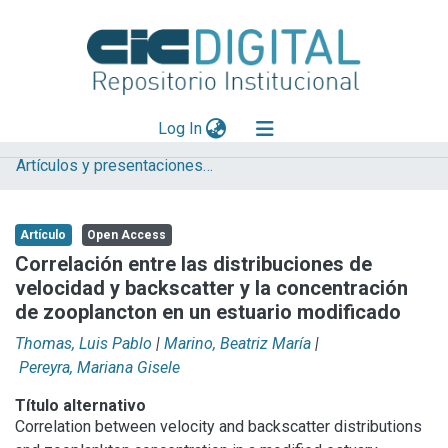
(current)
Log In
Artículos y presentaciones en Congresos
Explorar
Mas información
Artículo
Open Access
Aportar material
Correlación entre las distribuciones de
velocidad y backscatter y la concentración
Statistics
de zooplancton en un estuario modificado
Thomas, Luis Pablo
|
Marino, Beatriz María
|
Pereyra, Mariana Gisele
Título alternativo
Correlation between velocity and backscatter distributions