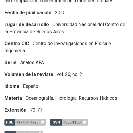
and zooplankton concentration in a modified estuary
Fecha de publicación
2015
Lugar de desarrollo
Universidad Nacional del Centro de
la Provincia de Buenos Aires
Centro CIC
Centro de Investigaciones en Física e
Ingeniería
Serie
Anales AFA
Volumen de la revista
vol. 26, no. 2
Idioma
Español
Materia
Oceanografía, Hidrología, Recursos Hídricos
Extensión
70-77
HDL
11746/11990
ISSN
1850-1168