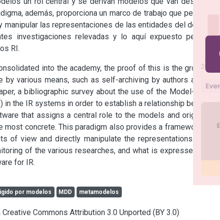
delos un rol central y se derivan modelos que van desde los 
digma, además, proporciona un marco de trabajo que permite a 
y manipular las representaciones de las entidades del dominio. 
ntes investigaciones relevadas y lo aquí expuesto permiten 
os RI.
nsolidated into the academy, the proof of this is the growth in 
e by various means, such as self-archiving by authors and the 
 paper, a bibliographic survey about the use of the Model-Driven 
n the IR systems in order to establish a relationship between 
ware that assigns a central role to the models and originates 
e most concrete. This paradigm also provides a framework that 
ts of view and directly manipulate the representations of the 
itoring of the various researches, and what is expressed here, 
are for IR.
rigido por modelos
MDD
metamodelos
ia Creative Commons Attribution 3.0 Unported (BY 3.0)