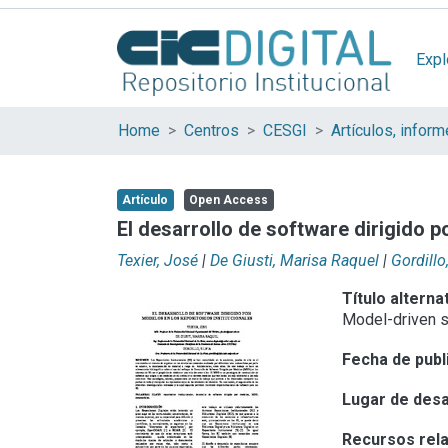
Expl
Home
Centros
CESGI
Artículo
Open Access
El desarrollo de software dirigido p
Texier, José
|
De Giusti, Marisa Raquel
|
Gordillo,
Título alterna
Model-driven s
Fecha de publ
Lugar de desa
Recursos rel