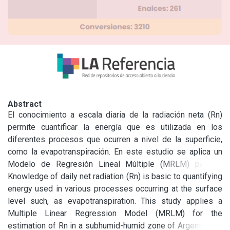
Abstract
El conocimiento a escala diaria de la radiación neta (Rn) 
permite cuantificar la energía que es utilizada en los 
diferentes procesos que ocurren a nivel de la superficie, 
como la evapotranspiración. En este estudio se aplica un 
Modelo de Regresión Lineal Múltiple (MRLM) para la 
estimación de la Rn en una zona subhúmeda-húmeda de 
Knowledge of daily net radiation (Rn) is basic to quantifying 
Argentina. En el modelo se utilizaron datos meteorológicos 
energy used in various processes occurring at the surface 
de radiación solar global o total, temperatura, humedad 
level such, as evapotranspiration. This study applies a 
relativa del aire, radiación neta (medida con un radiómetro 
Multiple Linear Regression Model (MRLM) for the 
neto Kipp & Zonen) y el valor del inverso de la distancia 
estimation of Rn in a subhumid-humid zone of Argentina. In 