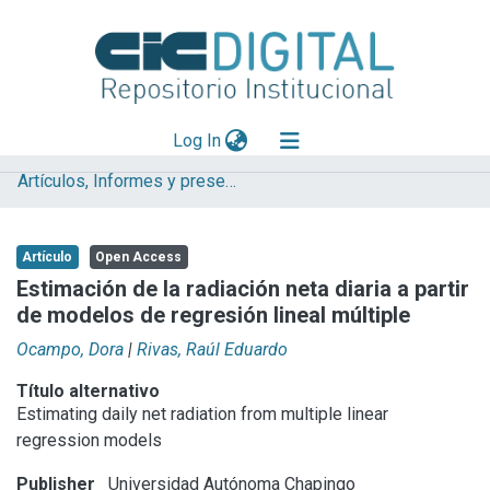
(current)
Log In
Artículos, Informes y presentaciones en Congresos IHLLA
Explorar
Mas información
Artículo
Open Access
Aportar material
Estimación de la radiación neta diaria a partir
de modelos de regresión lineal múltiple
Statistics
Ocampo, Dora
|
Rivas, Raúl Eduardo
Título alternativo
Estimating daily net radiation from multiple linear
regression models
Publisher
Universidad Autónoma Chapingo