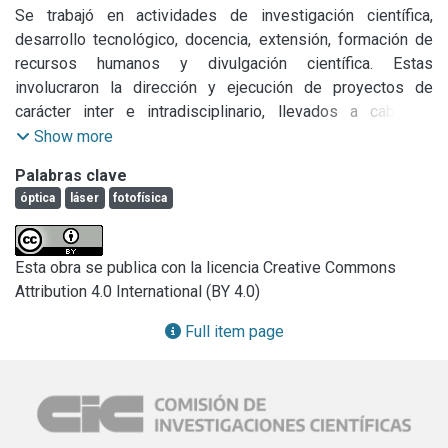
Se trabajó en actividades de investigación científica, 
desarrollo tecnológico, docencia, extensión, formación de 
recursos humanos y divulgación científica. Estas 
involucraron la dirección y ejecución de proyectos de 
carácter inter e intradisciplinario, llevados a cabo en 
colaboración con otros investigadores e instituciones.

Show more
Investigación científica y desarrollos tecnológicos: 
Palabras clave
Realizados como director del Laboraorio de ablación, 
óptica
láser
fotofísica
limpieza y restauración con láser del CIOp en las 
siguientes líneas de investigación: Ablación, limpieza y 
restauración con láser. Fotofísica de moléculas y 
Esta obra se publica con la licencia Creative Commons
compuestos en solución y caracterización de materiales 
Attribution 4.0 International (BY 4.0)
mediante espectroscopia de plasmas inducida por láser.

En este período se realizaron trabajos 8 trabajos de 
Full item page
investigación. 3 de ellos ya se publicaron, 1 esta en prensa 
y los restantes se han enviado a publicar. Todos enviados a 
revistas de circulación internacional con referato. Asimismo 
se presentaron un total de 15 comunicaciones en 
congresos y reuniones científicas, 9 en congresos 