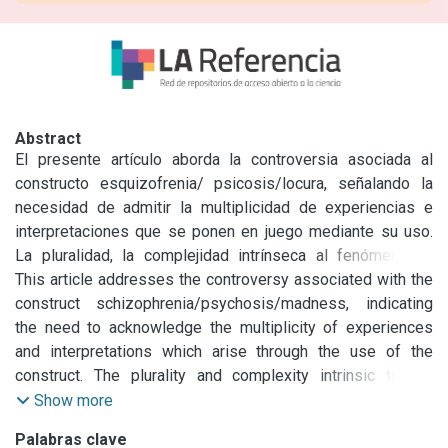
Abstract
El presente artículo aborda la controversia asociada al 
constructo esquizofrenia/ psicosis/locura, señalando la 
necesidad de admitir la multiplicidad de experiencias e 
interpretaciones que se ponen en juego mediante su uso. 
La pluralidad, la complejidad intrínseca al fenómeno, la 
disconformidad en sus posibles significados y el valor de 
This article addresses the controversy associated with the 
las experiencias en primera persona, se indican como 
construct schizophrenia/psychosis/madness, indicating 
dimensiones cuyo reconocimiento resulta indispensable 
the need to acknowledge the multiplicity of experiences 
tanto en la comprensión del malestar como en su 
and interpretations which arise through the use of the 
enfrentamiento socioeducativo. A partir de entrevistas 
construct. The plurality and complexity intrinsic to the 
realizadas entre septiembre de 2013 y mayo de 2014 a 
phenomenon, the discrepancies in its possible meanings 
Show more
seis personas diagnosticadas al menos de esquizofrenia, 
and the value of first-hand experience are indicated as 
Palabras clave
que participaron de forma consentida e informada, se 
aspects whose recognition is indispensable to both 