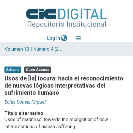
(current)
Log In
Volumen 13 | Número 4 (2017)
Explorar
Mas información
Artículo
Open Access
Aportar material
Usos de [la] locura: hacia el reconocimiento
de nuevas lógicas interpretativas del
Statistics
sufrimiento humano
Salas Soneir, Miguel
Título alternativo
Uses of madness: towards the recognition of new
interpretations of human suffering