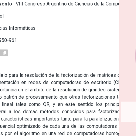
vento
VIII Congreso Argentino de Ciencias de la Computación
ol
ias Informáticas
 950-961
1
elo para la resolución de la factorización de matrices del tipo 
ntación en redes de computadoras de escritorio (Clusters, 
tancia en el ámbito de la resolución de grandes sistemas de 
o patrón de procesamiento que otras factorizaciones también 
 lineal tales como QR, y en este sentido los principios de 
eral a los demás métodos conocidos para factorización de 
características importantes tanto para la paralelización de las 
cuencial optimizado de cada una de las computadoras que se 
dos por el algoritmo en una red de computadoras homogéneas 