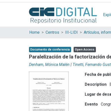
Expl
Home
Centros
III-LIDI
Documento de conferencia
Open Access
Paralelización de la factorización d
Denham, Mónica Malén
|
Tinetti, Fernando Gus
Fecha de publ
Description
E
Lugar de desa
Evento
Congr