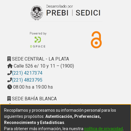
SEDE CENTRAL - LA PLATA
Calle 526 e/ 10 y 11 – (1900)
(221) 4217374
(221) 4823795
08.00 hs a 19.00 hs
SEDE BAHÍA BLANCA
Calle Ciudad de Cali 320 – (8000). Universidad
Recopilamos y procesamos su información personal para los
Provincial del Sudoeste (UPSO)
siguientes propósitos:
Autenticación, Preferencias,
(291) 459 2550
, interno 147
Reconocimiento y Estadísticas
.
10.00 h a 14.00 h
Para obtener más información, lea nuestra
política de privacidad
.