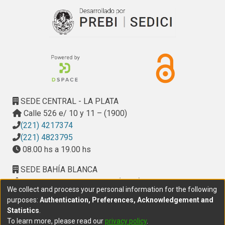
SEDE CENTRAL - LA PLATA
Calle 526 e/ 10 y 11 – (1900)
(221) 4217374
(221) 4823795
08.00 hs a 19.00 hs
SEDE BAHÍA BLANCA
Calle Ciudad de Cali 320 – (8000). Universidad
We collect and process your personal information for the following
Provincial del Sudoeste (UPSO)
purposes:
Authentication, Preferences, Acknowledgement and
(291) 459 2550
, interno 147
Statistics
.
10.00 h a 14.00 h
To learn more, please read our
privacy policy
.