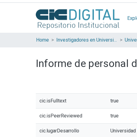
Expl
Home
Investigadores en Universidades Nacionales de la provincia de Buenos Aires
Informe de personal d
cic.isFulltext
true
cic.isPeerReviewed
true
cic.lugarDesarrollo
Universidad 