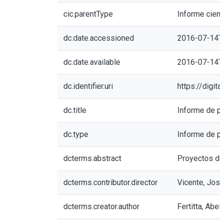
cic.parentType
Informe cien
dc.date.accessioned
2016-07-14
dc.date.available
2016-07-14
dc.identifier.uri
https://digi
dc.title
Informe de p
dc.type
Informe de 
dcterms.abstract
Proyectos de
dcterms.contributor.director
Vicente, Jos
dcterms.creator.author
Fertitta, Ab