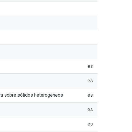
es
es
ica sobre sólidos heterogeneos
es
es
es