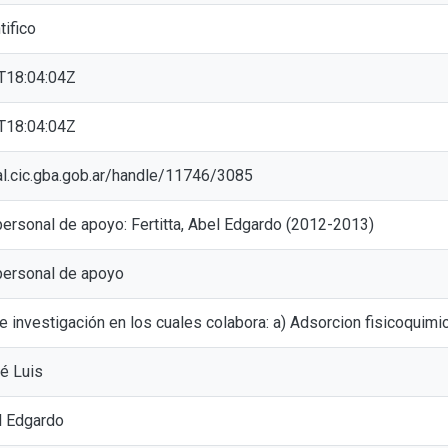
tifico
T18:04:04Z
T18:04:04Z
tal.cic.gba.gob.ar/handle/11746/3085
ersonal de apoyo: Fertitta, Abel Edgardo (2012-2013)
personal de apoyo
 investigación en los cuales colabora: a) Adsorcion fisicoquim
é Luis
el Edgardo