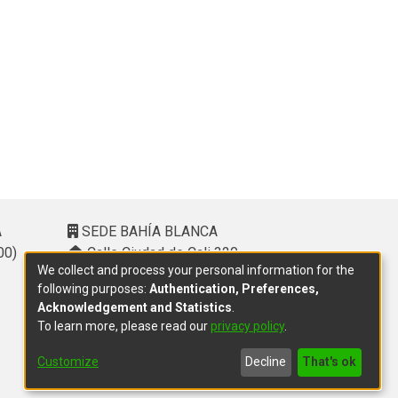
A
SEDE BAHÍA BLANCA
00)
Calle Ciudad de Cali 320 –
We collect and process your personal information for the
(8000). Universidad Provincial del
following purposes:
Authentication, Preferences,
Sudoeste (UPSO)
Acknowledgement and Statistics
.
(291) 459 2550
, interno 147
To learn more, please read our
privacy policy
.
10.00 h a 14.00 h
delegacion.bahia@cic.gba.gob.ar
Customize
Decline
That's ok