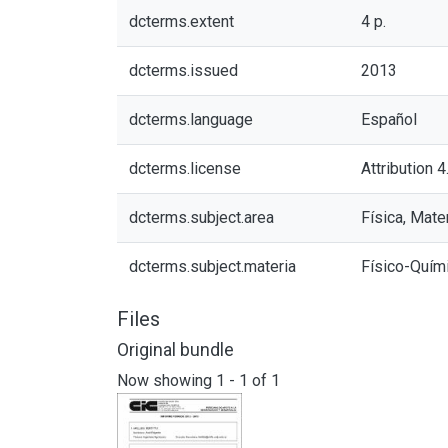
dcterms.extent
4 p.
dcterms.issued
2013
dcterms.language
Español
dcterms.license
Attribution 4
dcterms.subject.area
Física, Mate
dcterms.subject.materia
Físico-Quími
Files
Original bundle
Now showing
1 - 1 of 1