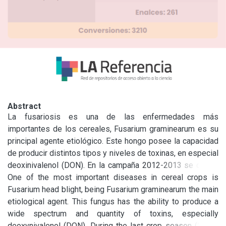
Abstract
La fusariosis es una de las enfermedades más 
importantes de los cereales, Fusarium graminearum es su 
principal agente etiológico. Este hongo posee la capacidad 
de producir distintos tipos y niveles de toxinas, en especial 
deoxinivalenol (DON). En la campaña 2012-2013 se dieron 
condiciones ambientales predisponentes para el desarrollo 
One of the most important diseases in cereal crops is 
de esta enfermedad. El objetivo de este trabajo fue evaluar 
Fusarium head blight, being Fusarium graminearum the main 
la presencia del hongo y el contenido de DON en 50 
etiological agent. This fungus has the ability to produce a 
muestras de trigo. Los resultados demostraron la 
wide spectrum and quantity of toxins, especially 
presencia deF usarium graminearum en el 80 % de las 
deoxynivalenol (DON). During the last crop season (2012-