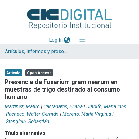
(current)
Log In
Artículos, Informes y presentaciones en Congresos
Explorar
Mas información
Artículo
Open Access
Aportar material
Presencia de Fusarium graminearum en
muestras de trigo destinado al consumo
Statistics
humano
Martínez, Mauro
|
Castañares, Eliana
|
Dinolfo, María Inés
|
Pacheco, Walter Germán
|
Moreno, María Virginia
|
Stenglein, Sebastián
Título alternativo