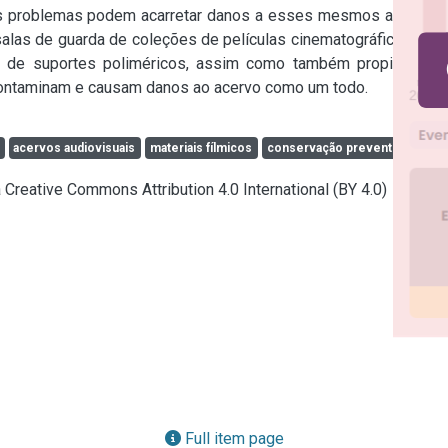
is problemas podem acarretar danos a esses mesmos acervos 
alas de guarda de coleções de películas cinematográficas, por 
 de suportes poliméricos, assim como também propiciam a 
contaminam e causam danos ao acervo como um todo.
acervos audiovisuais
materiais fílmicos
conservação preventiva
a Creative Commons Attribution 4.0 International (BY 4.0)
Full item page