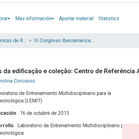
orar
Mas información
Aportar material
Statistics
Jornadas de Técnicas de Reparación y Conservación del Patrimonio (COIBRECOPA)
III Congreso Iberoamericano y XI Jornada de Técnicas de Reparación y Conservación del Patrimonio
s da edificação e coleção: Centro de Referência 
Carolina Concesso
oratorio de Entrenamiento Multidisciplinario para la
Tecnológica (LEMIT)
icación
16 de octubre de 2013
rrollo
Laboratorio de Entrenamiento Multidisciplinario para la
Tecnológica