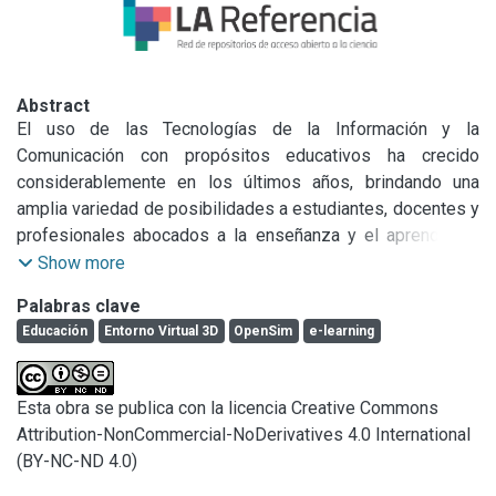
Abstract
El uso de las Tecnologías de la Información y la 
Comunicación con propósitos educativos ha crecido 
considerablemente en los últimos años, brindando una 
amplia variedad de posibilidades a estudiantes, docentes y 
profesionales abocados a la enseñanza y el aprendizaje. 
Entre las herramientas disponibles se destacan los 
Show more
Entornos Virtuales 3D, que se presentan como una 
Palabras clave
herramienta innovadora con la capacidad de potenciar y 
Educación
Entorno Virtual 3D
OpenSim
e-learning
enriquecer las propuestas educativas.

El objetivo de este trabajo consiste en el estudio, 
investigación, diseño e implementación de un Entorno 
Esta obra se publica con la licencia Creative Commons
Virtual 3D aplicado al ámbito de la Universidad, 
Attribution-NonCommercial-NoDerivatives 4.0 International
aprovechando todas las ventajas que proporciona esta 
(BY-NC-ND 4.0)
tecnología con el fin de crear un ambiente virtual provisto 