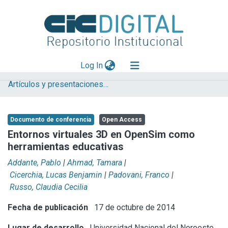
(current)
Log In
Artículos y presentaciones en Congresos
Explorar
Mas información
Documento de conferencia
Open Access
Aportar material
Entornos virtuales 3D en OpenSim como
herramientas educativas
Statistics
Addante, Pablo
|
Ahmad, Tamara
|
Cicerchia, Lucas Benjamin
|
Padovani, Franco
|
Russo, Claudia Cecilia
Fecha de publicación
17 de octubre de 2014
Lugar de desarrollo
Universidad Nacional del Noroeste