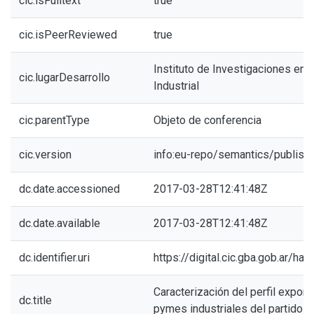
cic.isFulltext
true
cic.isPeerReviewed
true
Instituto de Investigaciones en I
cic.lugarDesarrollo
Industrial
cic.parentType
Objeto de conferencia
cic.version
info:eu-repo/semantics/publish
dc.date.accessioned
2017-03-28T12:41:48Z
dc.date.available
2017-03-28T12:41:48Z
dc.identifier.uri
https://digital.cic.gba.gob.ar/h
Caracterización del perfil export
dc.title
pymes industriales del partido 