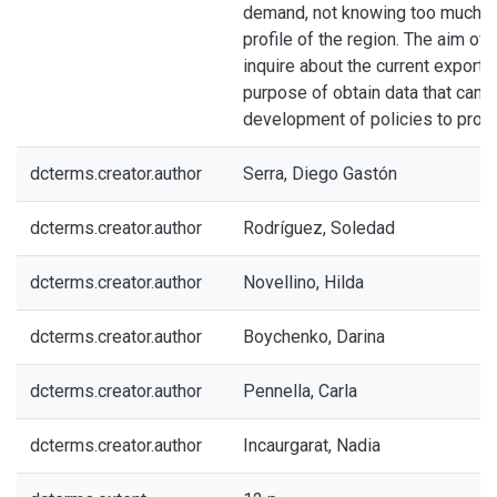
demand, not knowing too much a
profile of the region. The aim of t
inquire about the current export ac
purpose of obtain data that can b
development of policies to prom
dcterms.creator.author
Serra, Diego Gastón
dcterms.creator.author
Rodríguez, Soledad
dcterms.creator.author
Novellino, Hilda
dcterms.creator.author
Boychenko, Darina
dcterms.creator.author
Pennella, Carla
dcterms.creator.author
Incaurgarat, Nadia