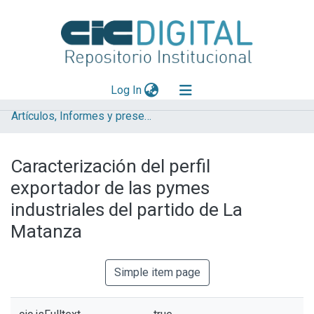
(current)
Log In
Artículos, Informes y presentaciones en Congresos
Explorar
Mas información
Caracterización del perfil
Aportar material
exportador de las pymes
Statistics
industriales del partido de La
Matanza
Simple item page