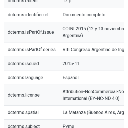
dcterms.extent
12 p.
dcterms.identifier.url
Documento completo
COINI 2015 (12 y 13 noviembre,
dcterms.isPartOf.issue
Argentina)
dcterms.isPartOf.series
VIII Congreso Argentino de Ingeni
dcterms.issued
2015-11
dcterms.language
Español
Attribution-NonCommercial-NoDe
dcterms.license
International (BY-NC-ND 4.0)
dcterms.spatial
La Matanza (Buenos Aires, Argen
dcterms.subject
Pyme