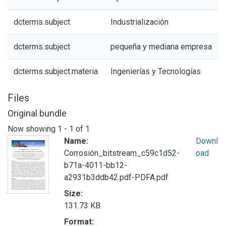
dcterms.subject
Industrialización
dcterms.subject
pequeña y mediana empresa
dcterms.subject.materia
Ingenierías y Tecnologías
Files
Original bundle
Now showing
1 - 1 of 1
Name:
Downl
Corrosión_bitstream_c59c1d52-
oad
b71a-4011-bb12-
a2931b3ddb42.pdf-PDFA.pdf
Size:
131.73 KB
Format: