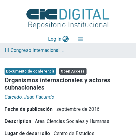
(current)
Log In
III Congreso Internacional de Ciencia y Tecnología
Explorar
Mas información
Documento de conferencia
Open Access
Aportar material
Organismos internacionales y actores
subnacionales
Statistics
Carcedo, Juan Facundo
Fecha de publicación
septiembre de 2016
Description
Área: Ciencias Sociales y Humanas
Lugar de desarrollo
Centro de Estudios