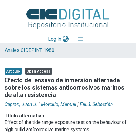
(current)
Log In
Anales CIDEPINT 1980
Explorar
Mas información
Artículo
Open Access
Aportar material
Efecto del ensayo de inmersión alternada
sobre los sistemas anticorrosivos marinos
Statistics
de alta resistencia
Caprari, Juan J.
|
Morcillo, Manuel
|
Feliú, Sebastián
Título alternativo
Effect of the tide range exposure test on the behaviour of
high build antícorrosive marine systems