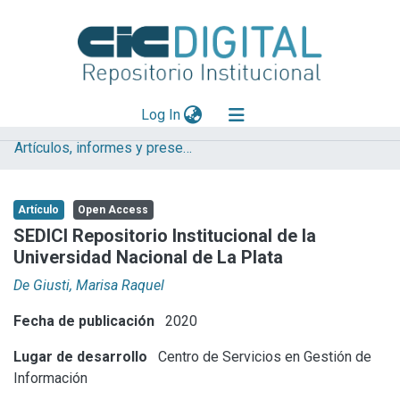
(current)
Log In
Artículos, informes y presentaciones en Congresos CESGI
Explorar
Mas información
Artículo
Open Access
Aportar material
SEDICI Repositorio Institucional de la
Universidad Nacional de La Plata
Statistics
De Giusti, Marisa Raquel
Fecha de publicación
2020
Lugar de desarrollo
Centro de Servicios en Gestión de
Información