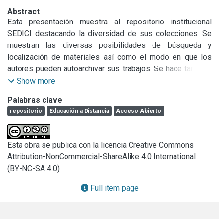
Abstract
Esta presentación muestra al repositorio institucional 
SEDICI destacando la diversidad de sus colecciones. Se 
muestran las diversas posibilidades de búsqueda y 
localización de materiales así como el modo en que los 
autores pueden autoarchivar sus trabajos. Se hace también 
hincapié en las colecciones educativas con las que se 
Show more
cuenta para estimular de este modo a otros actores de la 
Palabras clave
Universidad Nacional de La Plata a compartir sus 
repositorio
Educación a Distancia
Acceso Abierto
producciones académicas.
Esta obra se publica con la licencia Creative Commons
Attribution-NonCommercial-ShareAlike 4.0 International
(BY-NC-SA 4.0)
Full item page